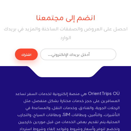
انضم إلى مجتمعنا
احصل على العروض والصفقات الساخنة والمزيد في بريدك
الوارد
اشترك
OrientTrips OÜ هي منصة إلكترونية لخدمات السفر تساعد
المسافرين على حجز خدمات مختارة بشكل منفصل، مثل
الرحلات الجوية، والفنادق، وخدمات النقل، والمساعدة في
التأشيرات، والتأمين، وبطاقات SIM، وبطاقات السياح، والتجارب
المحلية.يتم تقديم بعض الخدمات من قبل موردين خارجيين
وتخضع لتوفر وأسعار وشروط وقواعد إلغاء وشروط استرداد