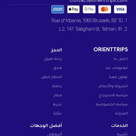
contact@orienttrips.com
1. 10 Rue d’Albanie, 1060 Brussels, BE
2. L2, 141 Taleghani St, Tehran, IR
ORIENTTRIPS
الحجز
اتصل بنا
رحلة طيران
معلومات عنا
فندق
تعاون معنا
المطار النقل
الشروط والأحكام
حافلة
سياسة الاسترجاع
قطار
سياسة الخصوصية
تجربة
المدونة
عبّارة
الخدمات
أفضل الوجهات
تأشيرة
أصفهان