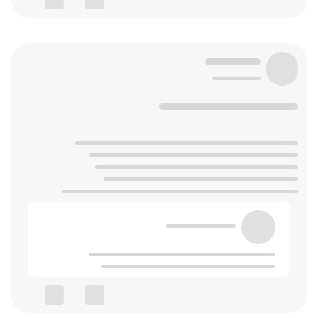
--
--