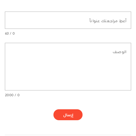
أعطِ مراجعتك عنواناً
0 / 63
الوصف
0 / 2000
إرسال