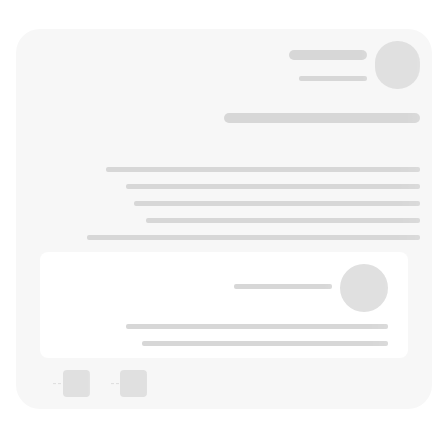
--
--