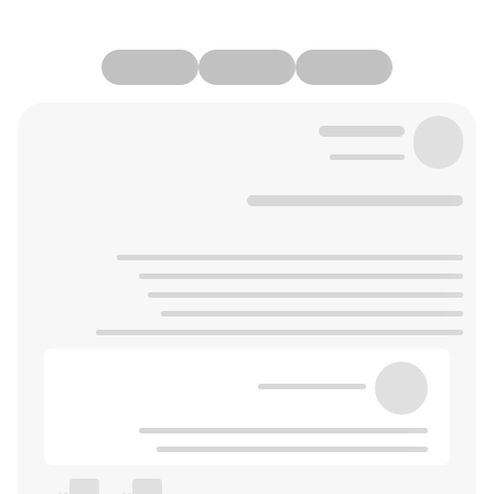
--
--