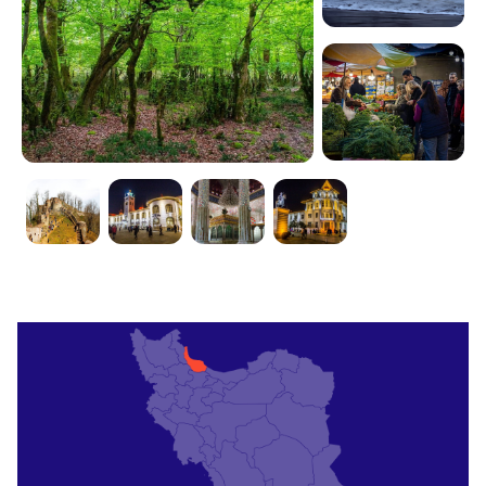
拉什特集市
这个规模庞大的集市到处都是新鲜的农产品、熏鱼和
吉拉基手工艺品。您可以在这里讨价还价购买纪念品
或品尝
torshi
（腌制蔬菜）。通过
东方之旅
（OrientTrips）体验
预订导游服务，了解当地文化。
上午的参观充满活力。
沙赫达里广场
拉什特中心广场由历史建筑和钟楼构成，当地人在此
熙熙攘攘。您可以在广场花园漫步，或在附近的咖啡
馆品茶。您可以乘坐
OrientTrips出租车服务
前往。傍
晚时分，这里灯火辉煌，还有现场音乐表演。
吉兰农村遗产博物馆
这座露天博物馆位于南部15公里处，展示吉拉基传统
民居和手工艺品。您可以在木屋和稻田间漫步。通过
OrientTrips酒店
预订附近的酒店。导游带您领略乡村