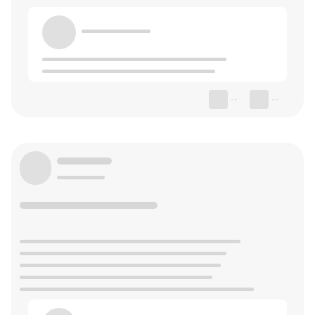
--
--