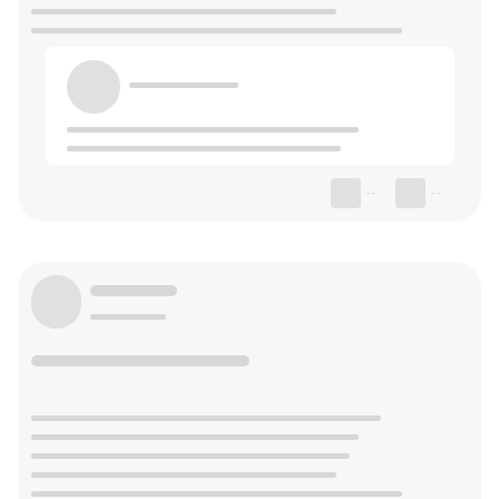
--
--