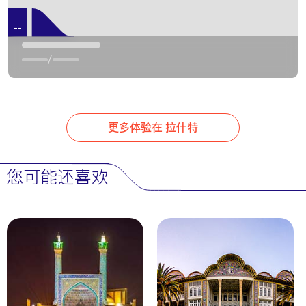
中档酒店
卡杜斯酒店（Kadus Hotel）
--
靠近沙赫尔达里广场
（Shahrdari Square），提供现代舒适的住宿环境。
/
酒店客房宽敞，适合家庭和观光客入住。通过
OrientTrips预订可享受专属价格。
经济型住宿
更多体验在 拉什特
Pamchal酒店
在集市附近提供经济实惠的客房。酒
店设施简单，适合背包客入住。请查看空房情况，以
方便住宿。
您可能还喜欢
宾馆
Gilan Guesthouse
提供温馨的家庭氛围和当地人的
热情好客。它毗邻莫塔沙姆花园，适合自然爱好者。
实用小贴士
前往目的地
通过
OrientTrips航班
飞往拉什特机场。从德黑兰或萨