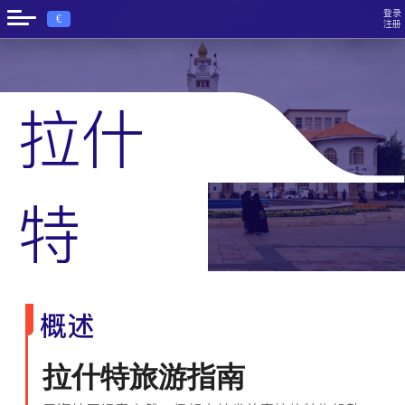
登录
€
注册
拉什
›
首页
拉什特
特
概述
拉什特旅游指南