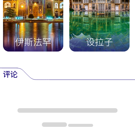
里（Sari）出发的巴士风景优美—通过
OrientTrips巴
士服务
预订。出租车从机场出发，20分钟内即可到达
市区。
交通
伊斯法罕
设拉子
拉什特的市中心非常适合步行。出租车或Snapp等打
车应用可提供较长的路线。一日游可租车。在较为安
静的地区，可以骑自行车。
签证和货币
评论
外国游客可能需要伊朗签证—请访问
OrientTrips签证
服务
。货币为伊朗里亚尔（IRR）；逛集市时携带现
金。在酒店使用银行卡。
安全与礼仪
拉什特是安全的，但要穿着得体，女性要戴头巾。避
免在敏感区域拍照。当地人热情好客—学习基本的波
斯语短语。购买
OrientTrips旅游保险
，让您高枕无