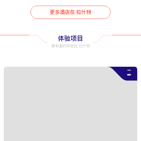
在萨拉万森林公园（Saravan Forest Park）附近远
足，或沿着里海海岸骑自行车。夏季的小径绿意盎
更多酒店在 拉什特
然，秋季的山峦色彩斑斓。预订有向导的活动，进行
安全探索。
体验项目
拉什特一日游
最有趣的体验在 拉什特
马苏莱村
在西南方向约60公里处，这个位于阿尔伯兹山区的阶
梯式村庄以雾中房屋和小径而闻名。您可以通过
--
OrientTrips巴士服务
预订交通服务，进行半天的旅
行。
安扎利泻湖
向北约40公里，这个被联合国教科文组织列入名录的
泻湖提供乘船游览荷花覆盖的水域的服务。导游会向
您介绍这里的鸟类和宁静之美。
住宿地点