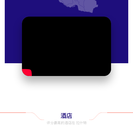
生活。
莫塔沙姆花园
拉什特最古老的公园内有绿荫小径、小湖和卡扎尔时
代的亭子。当地人在这里野餐或放松身心。春天来
此，鲜花盛开。
拉什特博物馆
这座博物馆坐落在一座历史悠久的宅邸中，展示着从
陶器到传统服饰的吉兰文物。其紧凑的展品适合作为
文化之旅的一站。
用餐地点
吉拉基传统美食
拉什特的美食令人眼花缭乱，如
baghali ghatogh
（炖
Shoor餐厅
豆子）和
mirza ghasemi
（熏茄子）。
供
酒店
应新鲜的里海风味。可搭配石榴汁
nar
。
评分最高的酒店在 拉什特
当地餐馆