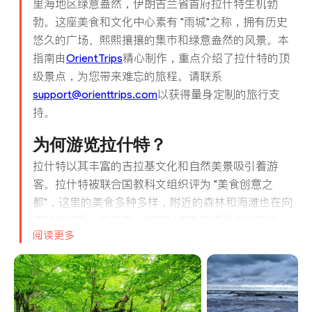
里海地区绿意盎然，伊朗吉兰省首府拉什特生机勃
勃。这座美食和文化中心素有 "雨城"之称，拥有历史
悠久的广场、熙熙攘攘的集市和绿意盎然的风景。本
指南由
OrientTrips
精心制作，重点介绍了拉什特的顶
级景点，为您带来难忘的旅程。请联系
support@orienttrips.com
以获得量身定制的旅行支
持。
为何游览拉什特？
拉什特以其丰富的吉拉基文化和自然美景吸引着游
客。拉什特被联合国教科文组织评为 "美食创意之
都"，这里的美食多种多样，附近的森林和海滩也在向
冒险者招手。在这里，您可以探索充满活力的市场，
阅读更多
享受温和的夏季或多雾的秋季，感受热情好客的待客
之道。实惠的餐饮和热闹的氛围让拉什特成为伊朗北
部的一颗璀璨明珠。
热门景点