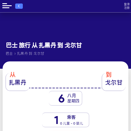
登录
€
注册
巴士 旅行 从 扎黑丹 到 戈尔甘
›
巴士
扎黑丹 到 戈尔甘
从
到
扎黑丹
戈尔甘
6
八月
星期四
1
乘客
0 儿童 - 0 婴儿