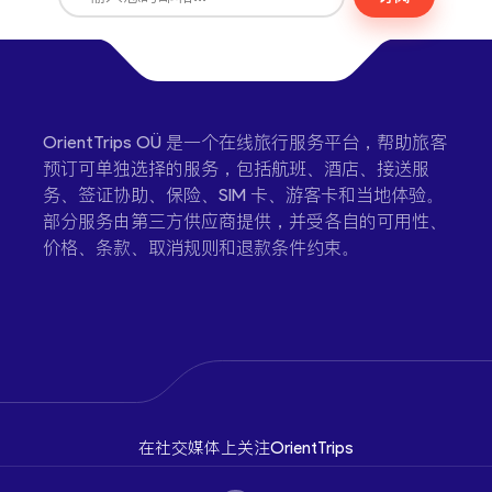
OrientTrips OÜ 是一个在线旅行服务平台，帮助旅客
预订可单独选择的服务，包括航班、酒店、接送服
务、签证协助、保险、SIM 卡、游客卡和当地体验。
部分服务由第三方供应商提供，并受各自的可用性、
价格、条款、取消规则和退款条件约束。
在社交媒体上关注OrientTrips