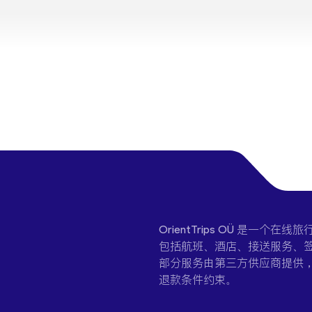
OrientTrips OÜ 是
包括航班、酒店、接送服务、签
部分服务由第三方供应商提供
退款条件约束。