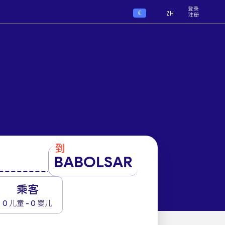
登录
€
ZH
注册
到
BABOLSAR
1
乘客
0 儿童 - 0 婴儿