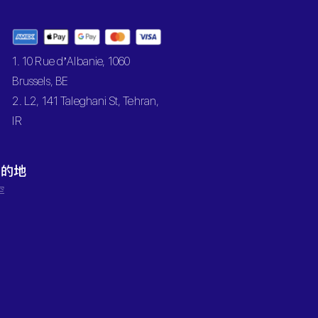
1. 10 Rue d’Albanie, 1060
Brussels, BE
2. L2, 141 Taleghani St, Tehran,
IR
目的地
罕