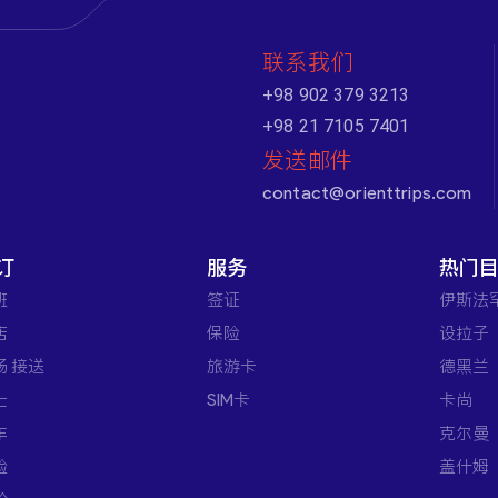
联系我们
+98 902 379 3213
+98 21 7105 7401
发送邮件
contact@orienttrips.com
订
服务
热门
班
签证
伊斯法
店
保险
设拉子
场 接送
旅游卡
德黑兰
士
SIM卡
卡尚
车
克尔曼
验
盖什姆