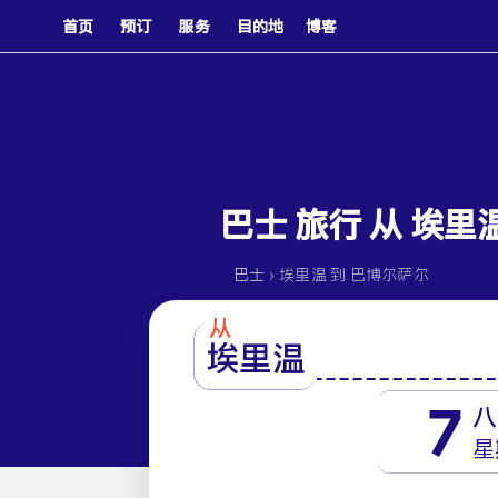
首页
预订
服务
目的地
博客
巴士 旅行 从 埃里温 
›
巴士
埃里温 到 巴博尔萨尔
从
埃里温
7
八
星