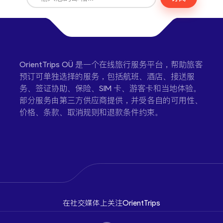
OrientTrips OÜ 是一个在线旅行服务平台，帮助旅客
预订可单独选择的服务，包括航班、酒店、接送服
务、签证协助、保险、SIM 卡、游客卡和当地体验。
部分服务由第三方供应商提供，并受各自的可用性、
价格、条款、取消规则和退款条件约束。
在社交媒体上关注OrientTrips