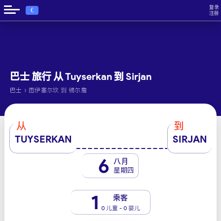
登录
€
注册
巴士 旅行 从 Tuyserkan 到 Sirjan
›
巴士
图伊塞尔坎 到 锡尔詹
从
到
TUYSERKAN
SIRJAN
6
八月
星期四
1
乘客
0 儿童 - 0 婴儿