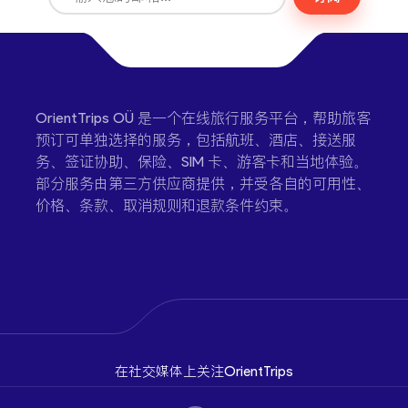
OrientTrips OÜ 是一个在线旅行服务平台，帮助旅客
预订可单独选择的服务，包括航班、酒店、接送服
务、签证协助、保险、SIM 卡、游客卡和当地体验。
部分服务由第三方供应商提供，并受各自的可用性、
价格、条款、取消规则和退款条件约束。
在社交媒体上关注OrientTrips