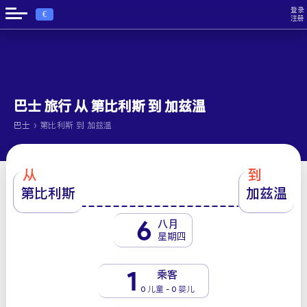
登录
€
注册
巴士 旅行 从 第比利斯 到 加兹温
›
巴士
第比利斯 到 加兹温
从
到
第比利斯
加兹温
6
八月
星期四
1
乘客
0 儿童 - 0 婴儿