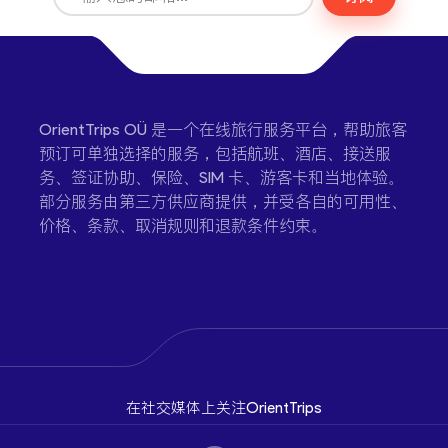
OrientTrips OÜ 是一个在线旅行服务平台，帮助旅客
预订可单独选择的服务，包括航班、酒店、接送服
务、签证协助、保险、SIM 卡、游客卡和当地体验。
部分服务由第三方供应商提供，并受各自的可用性、
价格、条款、取消规则和退款条件约束。
在社交媒体上关注OrientTrips