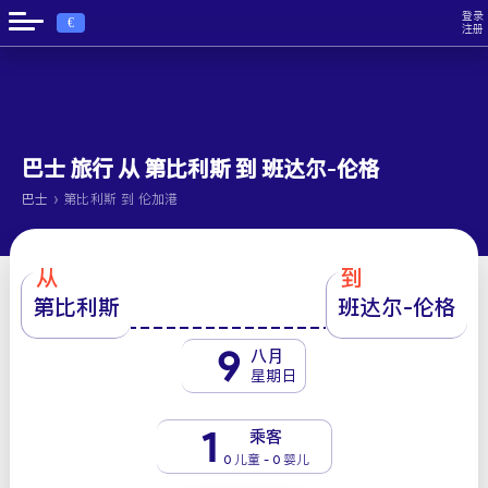
登录
€
注册
巴士 旅行 从 第比利斯 到 班达尔-伦格
›
巴士
第比利斯 到 伦加港
从
到
第比利斯
班达尔-伦格
9
八月
星期日
1
乘客
0 儿童 - 0 婴儿