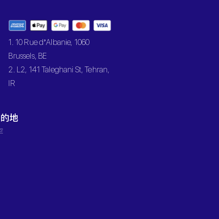
1. 10 Rue d’Albanie, 1060
Brussels, BE
2. L2, 141 Taleghani St, Tehran,
IR
目的地
罕