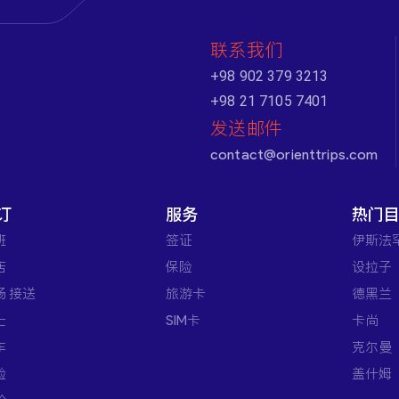
联系我们
+98 902 379 3213
+98 21 7105 7401
发送邮件
contact@orienttrips.com
订
服务
热门
班
签证
伊斯法
店
保险
设拉子
场 接送
旅游卡
德黑兰
士
SIM卡
卡尚
车
克尔曼
验
盖什姆