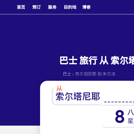
首页
预订
服务
目的地
博客
巴士 旅行 从 索尔
›
巴士
苏尔坦尼耶 到 朱尔法
从
索尔塔尼耶
8
星