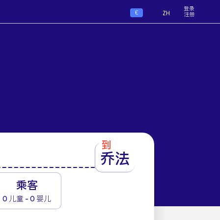
登录
€
ZH
注册
到
乔法
1
乘客
0 儿童 - 0 婴儿