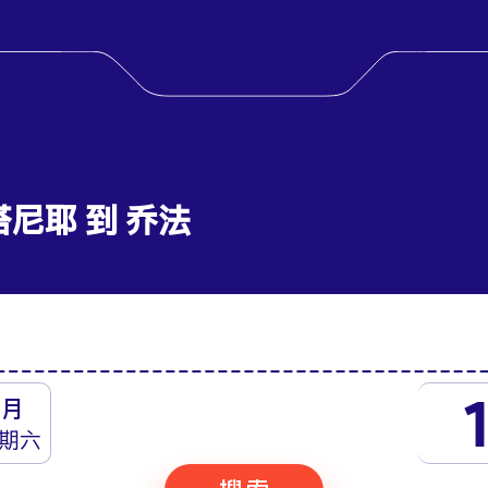
塔尼耶 到 乔法
八月
期六