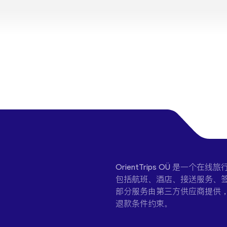
OrientTrips OÜ 是
包括航班、酒店、接送服务、签
部分服务由第三方供应商提供
退款条件约束。