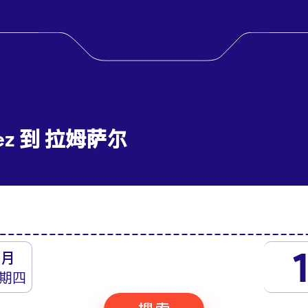
ez 到 拉姆萨尔
月
期四