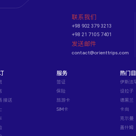
联系我们
+98 902 379 3213
+98 21 7105 7401
发送邮件
contact@orienttrips.com
订
服务
热门
班
签证
伊斯法
店
保险
设拉子
场 接送
旅游卡
德黑兰
士
SIM卡
卡尚
车
克尔曼
验
盖什姆