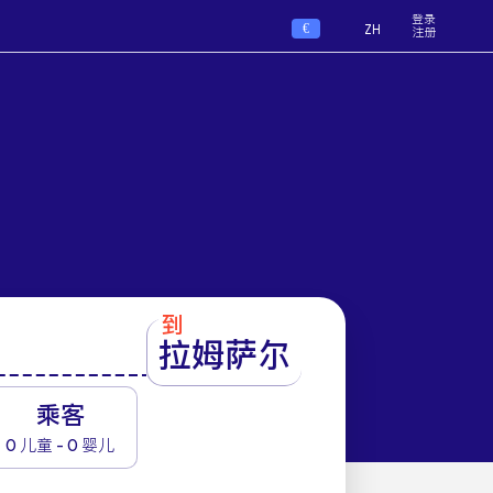
登录
€
ZH
注册
到
拉姆萨尔
1
乘客
0 儿童 - 0 婴儿