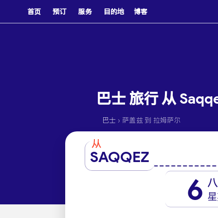
首页
预订
服务
目的地
博客
巴士 旅行 从 Saqq
›
巴士
萨盖兹 到 拉姆萨尔
从
SAQQEZ
6
八
星