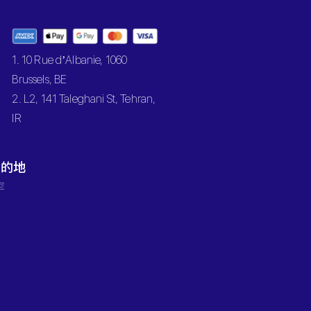
1. 10 Rue d’Albanie, 1060
Brussels, BE
2. L2, 141 Taleghani St, Tehran,
IR
目的地
罕