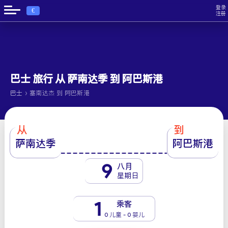
登录
€
注册
巴士 旅行 从 萨南达季 到 阿巴斯港
›
巴士
塞南达杰 到 阿巴斯港
从
到
萨南达季
阿巴斯港
9
八月
星期日
1
乘客
0 儿童 - 0 婴儿