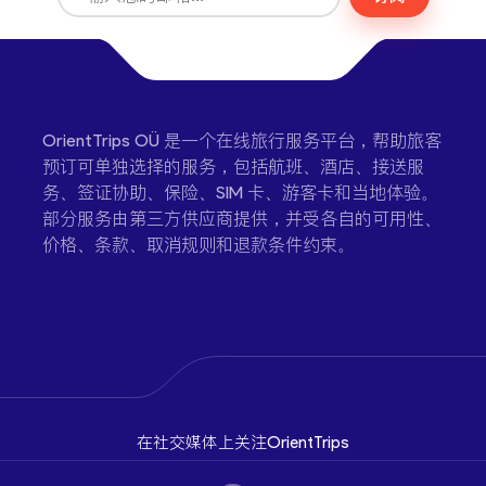
OrientTrips OÜ 是一个在线旅行服务平台，帮助旅客
预订可单独选择的服务，包括航班、酒店、接送服
务、签证协助、保险、SIM 卡、游客卡和当地体验。
部分服务由第三方供应商提供，并受各自的可用性、
价格、条款、取消规则和退款条件约束。
在社交媒体上关注OrientTrips