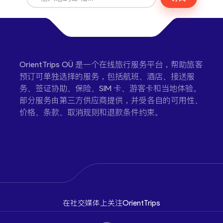
OrientTrips OÜ 是一个在线旅行服务平台，帮助旅客
预订可单独选择的服务，包括航班、酒店、接送服
务、签证协助、保险、SIM 卡、游客卡和当地体验。
部分服务由第三方供应商提供，并受各自的可用性、
价格、条款、取消规则和退款条件约束。
在社交媒体上关注OrientTrips