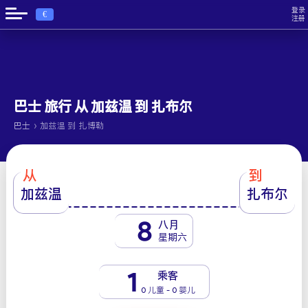
登录
€
注册
巴士 旅行 从 加兹温 到 扎布尔
›
巴士
加兹温 到 扎博勒
从
到
加兹温
扎布尔
8
八月
星期六
1
乘客
0 儿童 - 0 婴儿