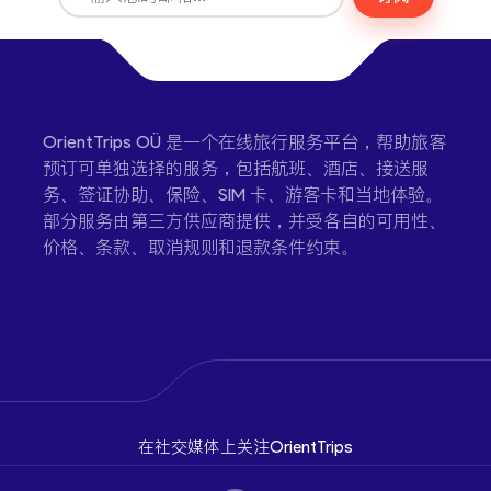
OrientTrips OÜ 是一个在线旅行服务平台，帮助旅客
预订可单独选择的服务，包括航班、酒店、接送服
务、签证协助、保险、SIM 卡、游客卡和当地体验。
部分服务由第三方供应商提供，并受各自的可用性、
价格、条款、取消规则和退款条件约束。
在社交媒体上关注OrientTrips