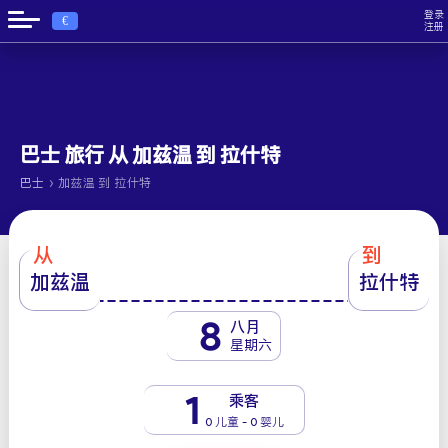
登录
€
注册
巴士 旅行 从 加兹温 到 拉什特
›
巴士
加兹温 到 拉什特
从
到
加兹温
拉什特
8
八月
星期六
1
乘客
0 儿童 - 0 婴儿