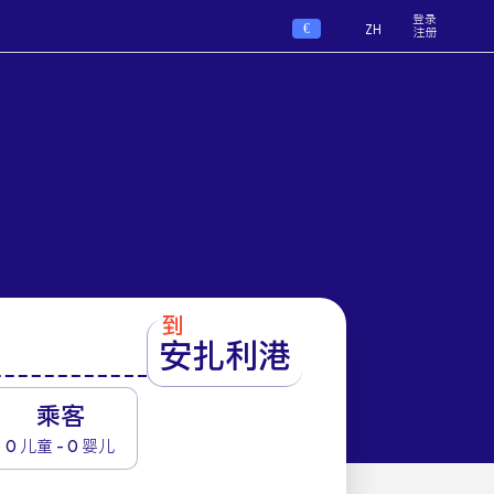
登录
€
ZH
注册
到
安扎利港
1
乘客
0 儿童 - 0 婴儿