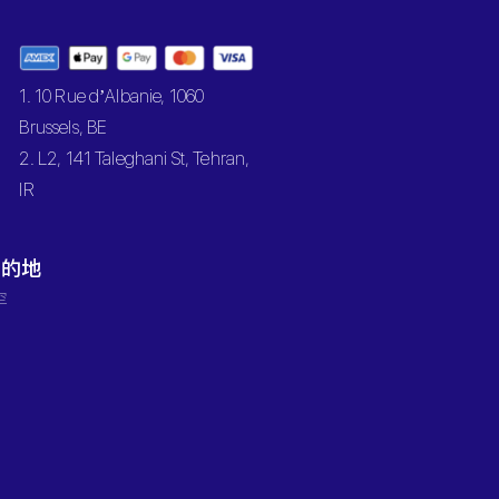
1. 10 Rue d’Albanie, 1060
Brussels, BE
2. L2, 141 Taleghani St, Tehran,
IR
目的地
罕