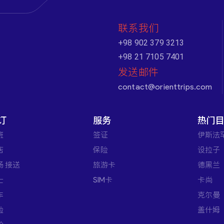
联系我们
+98 902 379 3213
+98 21 7105 7401
发送邮件
contact@orienttrips.com
订
服务
热门
班
签证
伊斯法
店
保险
设拉子
场 接送
旅游卡
德黑兰
士
SIM卡
卡尚
车
克尔曼
验
盖什姆