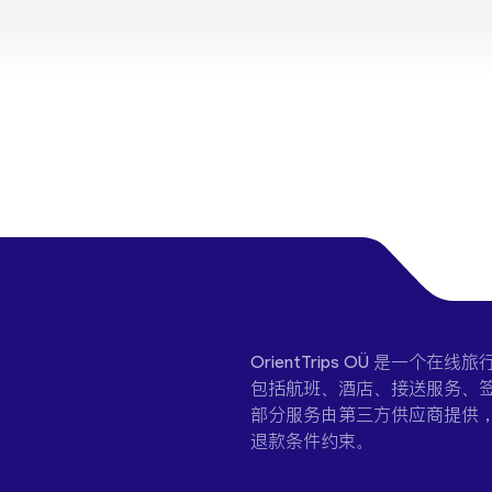
OrientTrips OÜ 是
包括航班、酒店、接送服务、签
部分服务由第三方供应商提供
退款条件约束。