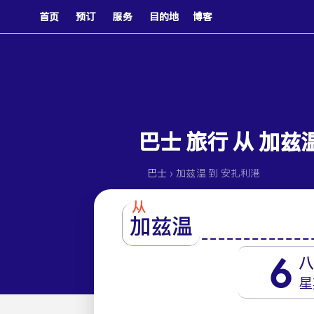
首页
预订
服务
目的地
博客
巴士 旅行 从 加兹
›
巴士
加兹温 到 安扎利港
从
加兹温
6
八
星