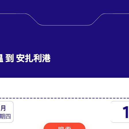
温 到 安扎利港
月
期四