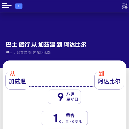
登录
€
注册
巴士 旅行 从 加兹温 到 阿达比尔
›
巴士
加兹温 到 阿尔达比勒
从
到
加兹温
阿达比尔
9
八月
星期日
1
乘客
0 儿童 - 0 婴儿