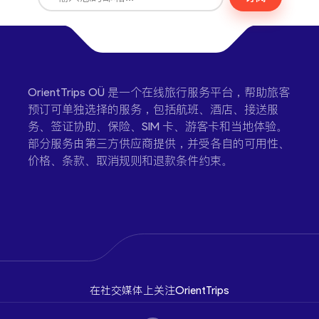
OrientTrips OÜ 是一个在线旅行服务平台，帮助旅客
预订可单独选择的服务，包括航班、酒店、接送服
务、签证协助、保险、SIM 卡、游客卡和当地体验。
部分服务由第三方供应商提供，并受各自的可用性、
价格、条款、取消规则和退款条件约束。
在社交媒体上关注OrientTrips