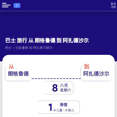
登录
€
注册
巴士 旅行 从 朗格鲁德 到 阿扎德沙尔
›
巴士
兰加鲁德 到 阿扎德沙赫尔
从
到
朗格鲁德
阿扎德沙尔
8
八月
星期六
1
乘客
0 儿童 - 0 婴儿