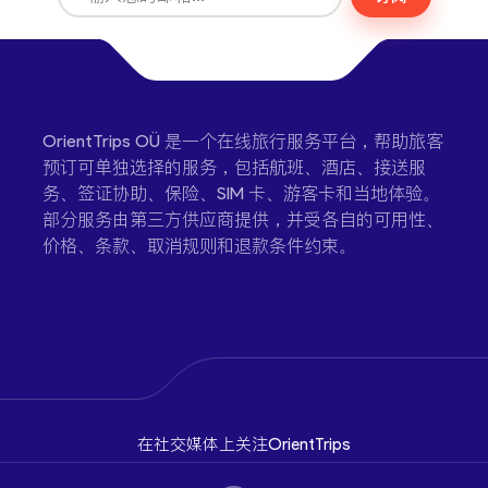
OrientTrips OÜ 是一个在线旅行服务平台，帮助旅客
预订可单独选择的服务，包括航班、酒店、接送服
务、签证协助、保险、SIM 卡、游客卡和当地体验。
部分服务由第三方供应商提供，并受各自的可用性、
价格、条款、取消规则和退款条件约束。
在社交媒体上关注OrientTrips