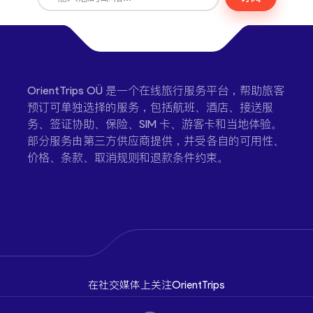
OrientTrips OÜ 是一个在线旅行服务平台，帮助旅客
预订可单独选择的服务，包括航班、酒店、接送服
务、签证协助、保险、SIM 卡、游客卡和当地体验。
部分服务由第三方供应商提供，并受各自的可用性、
价格、条款、取消规则和退款条件约束。
在社交媒体上关注OrientTrips