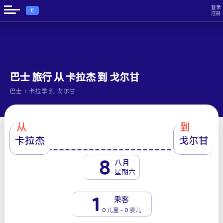
登录
€
注册
巴士 旅行 从 卡拉杰 到 戈尔甘
›
巴士
卡拉季 到 戈尔甘
从
到
卡拉杰
戈尔甘
8
八月
星期六
1
乘客
0 儿童 - 0 婴儿