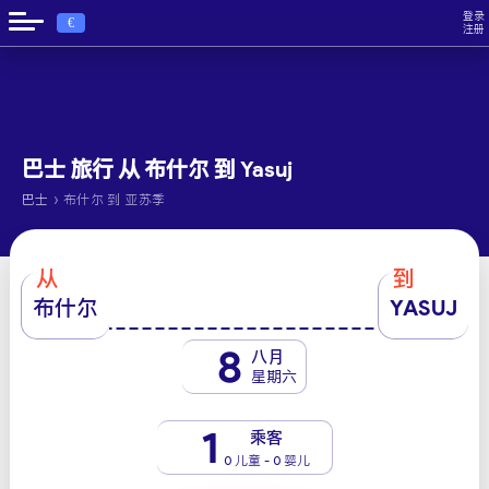
登录
€
注册
巴士 旅行 从 布什尔 到 Yasuj
›
巴士
布什尔 到 亚苏季
从
到
布什尔
YASUJ
8
八月
星期六
1
乘客
0 儿童 - 0 婴儿