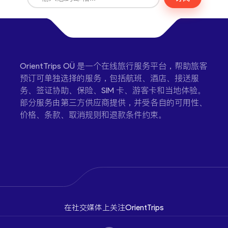
OrientTrips OÜ 是一个在线旅行服务平台，帮助旅客
预订可单独选择的服务，包括航班、酒店、接送服
务、签证协助、保险、SIM 卡、游客卡和当地体验。
部分服务由第三方供应商提供，并受各自的可用性、
价格、条款、取消规则和退款条件约束。
在社交媒体上关注OrientTrips