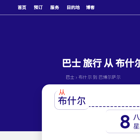
首页
预订
服务
目的地
博客
巴士 旅行 从 布什尔 
›
巴士
布什尔 到 巴博尔萨尔
从
布什尔
8
星