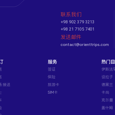
联系我们
+98 902 379 3213
+98 21 7105 7401
发送邮件
contact@orienttrips.com
订
服务
热门
班
签证
伊斯法
店
保险
设拉子
场 接送
旅游卡
德黑兰
士
SIM卡
卡尚
车
克尔曼
验
盖什姆