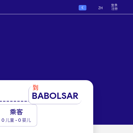
登录
€
ZH
注册
到
BABOLSAR
1
乘客
0 儿童 - 0 婴儿