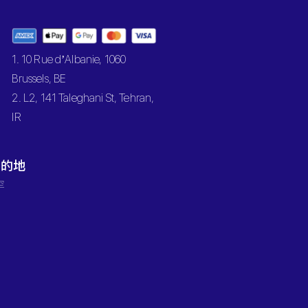
1. 10 Rue d’Albanie, 1060
Brussels, BE
2. L2, 141 Taleghani St, Tehran,
IR
目的地
罕