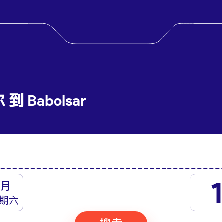
到 Babolsar
八月
期六