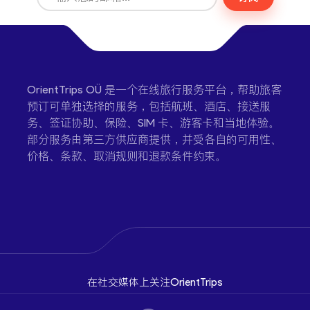
OrientTrips OÜ 是一个在线旅行服务平台，帮助旅客
预订可单独选择的服务，包括航班、酒店、接送服
务、签证协助、保险、SIM 卡、游客卡和当地体验。
部分服务由第三方供应商提供，并受各自的可用性、
价格、条款、取消规则和退款条件约束。
在社交媒体上关注OrientTrips