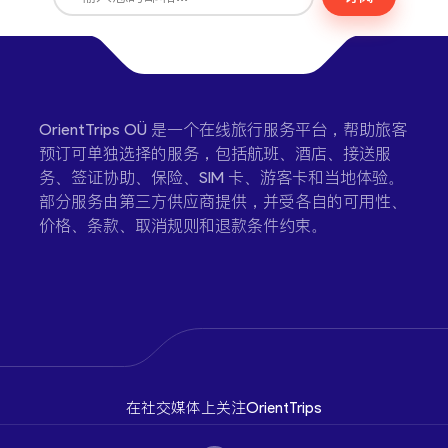
OrientTrips OÜ 是一个在线旅行服务平台，帮助旅客
预订可单独选择的服务，包括航班、酒店、接送服
务、签证协助、保险、SIM 卡、游客卡和当地体验。
部分服务由第三方供应商提供，并受各自的可用性、
价格、条款、取消规则和退款条件约束。
在社交媒体上关注OrientTrips