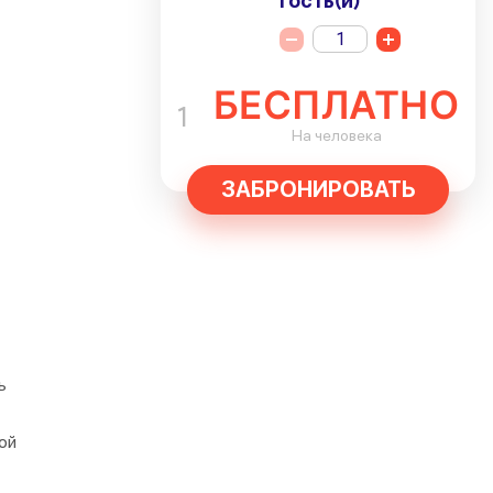
Гость(и)
1
БЕСПЛАТНО
1
На человека
ЗАБРОНИРОВАТЬ
ь
ой