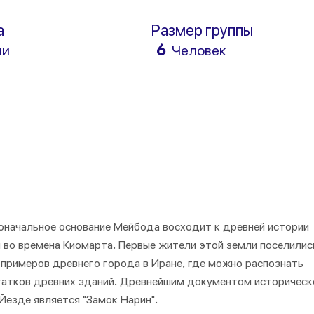
а
Размер группы
6
ни
Человек
оначальное основание Мейбода восходит к древней истории
н во времена Киомарта. Первые жители этой земли поселилис
х примеров древнего города в Иране, где можно распознать
татков древних зданий. Древнейшим документом историческ
Йезде является "Замок Нарин".