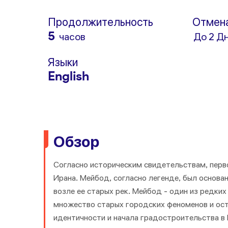
Продолжительность
Отмен
5
часов
До 2 Д
Языки
English
Обзор
Согласно историческим свидетельствам, перв
Ирана. Мейбод, согласно легенде, был основа
возле ее старых рек. Мейбод - один из редки
множество старых городских феноменов и ос
идентичности и начала градостроительства в 