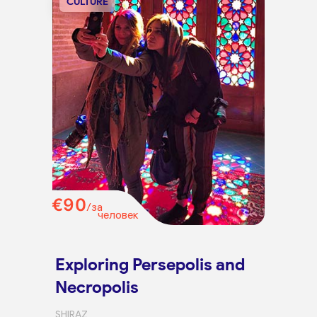
CULTURE
€90
/за
человек
Exploring Persepolis and
Necropolis
SHIRAZ