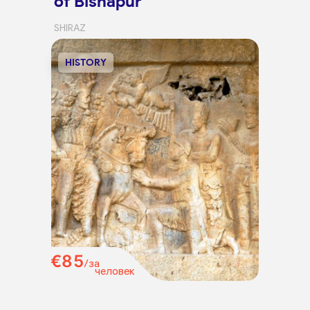
of Bishapur
SHIRAZ
HISTORY
€85
/за
человек