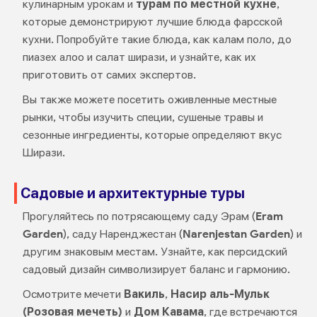
кулинарным урокам и
турам по местной кухне
,
которые демонстрируют лучшие блюда фарсской
кухни. Попробуйте такие блюда, как калам поло, до
пиазех алоо и салат ширази, и узнайте, как их
приготовить от самих экспертов.
Вы также можете посетить оживленные местные
рынки, чтобы изучить специи, сушеные травы и
сезонные ингредиенты, которые определяют вкус
Ширази.
Садовые и архитектурные туры
Прогуляйтесь по потрясающему саду Эрам (
Eram
Garden
), саду Наренджестан (
Narenjestan Garden
) и
другим знаковым местам. Узнайте, как персидский
садовый дизайн символизирует баланс и гармонию.
Осмотрите мечети
Вакиль
,
Насир аль-Мульк
(Розовая мечеть)
и
Дом Кавама
, где встречаются