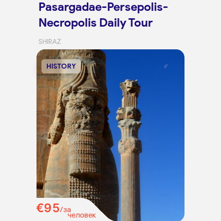
Pasargadae-Persepolis-
Necropolis Daily Tour
SHIRAZ
HISTORY
€95
/за
человек