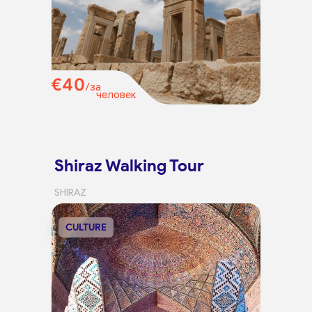
€40
/за
человек
Shiraz Walking Tour
SHIRAZ
CULTURE