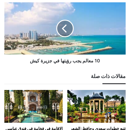
10
معالم
يجب
رؤيتها
في
جزيرة
كيش
10 معالم يجب رؤيتها في جزيرة كيش
مقالات ذات صلة
تتبع خطوات سعدي وحافظ: الشعر
الإقامة في فخامة في فندق عباسي