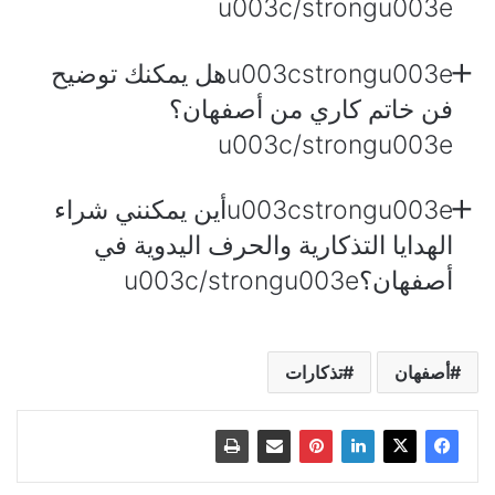
u003c/strongu003e
u003cstrongu003eهل يمكنك توضيح
فن خاتم كاري من أصفهان؟
u003c/strongu003e
u003cstrongu003eأين يمكنني شراء
الهدايا التذكارية والحرف اليدوية في
أصفهان؟u003c/strongu003e
أصفهان
تذكارات