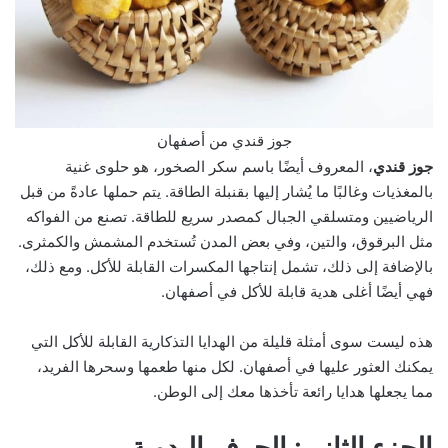
جوز قندي من أصفهان
جوز قندي
، المعروف أيضًا باسم سكر الصخور، هو حلوى غنية
بالمغذيات وغالبًا ما يُشار إليها بقنبلة الطاقة. يتم حملها عادةً من قبل
الرياضيين ومتسلقي الجبال كمصدر سريع للطاقة. تصنع من الفواكه
مثل البرقوق، والتين، وفي بعض المدن تُستخدم المشمش والكمثرى.
بالإضافة إلى ذلك، تشمل إنتاجها المكسرات القابلة للأكل. ومع ذلك،
فهي أيضًا أغلى هدية قابلة للأكل في أصفهان.
هذه ليست سوى أمثلة قليلة من الهدايا التذكارية القابلة للأكل التي
يمكنك العثور عليها في أصفهان. لكل منها طعمها وسحرها الفريد،
مما يجعلها هدايا رائعة تأخذها معك إلى الوطن.
الجزء الثاني: الحرف اليدوية