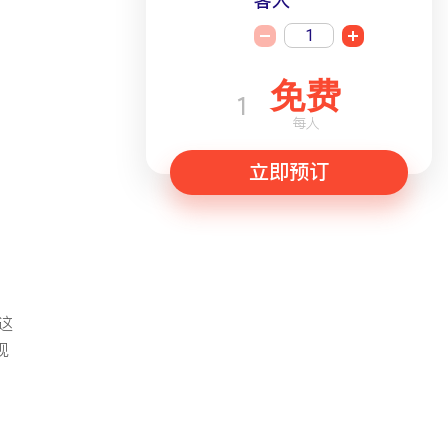
客人
1
免费
1
每人
立即预订
这
现