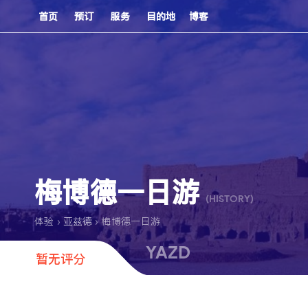
首页
预订
服务
目的地
博客
梅博德一日游
(HISTORY)
›
›
体验
亚兹德
梅博德一日游
YAZD
暂无评分