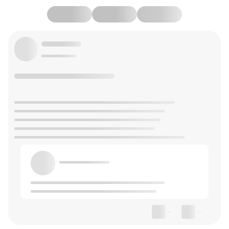
--
--