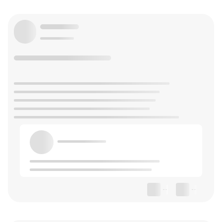
--
--