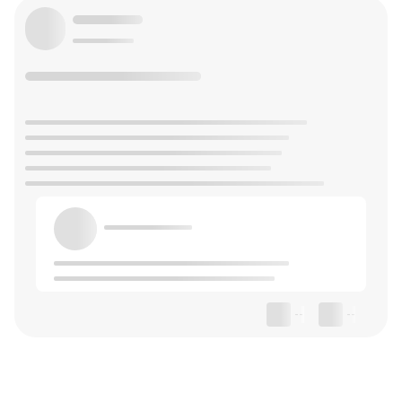
--
--