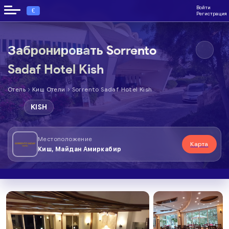
Войти
€
Регистрация
Забронировать Sorrento
Sadaf Hotel Kish
›
›
Отель
Киш Отели
Sorrento Sadaf Hotel Kish
KISH
Местоположение
Карта
Киш, Майдан Амиркабир