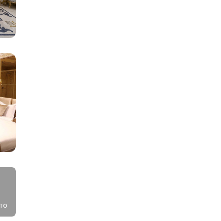
в
м
то