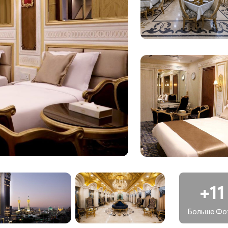
бесплатный Wi-Fi. Наслаждайтесь отдыхом и приятным
х, спроектированных с учетом ваших потребностей.
ожно отведать в нашем ресторане на территории отеля или
нимайтесь спортом в нашем фитнес-центре или расслабьтесь 
тойка регистрации, обмен валюты, прачечная и обслуживание
ти.
+11
изванные сделать ваше пребывание в отеле максимально
вая круглосуточным обслуживанием номеров, мы обеспечивае
Больше Фо