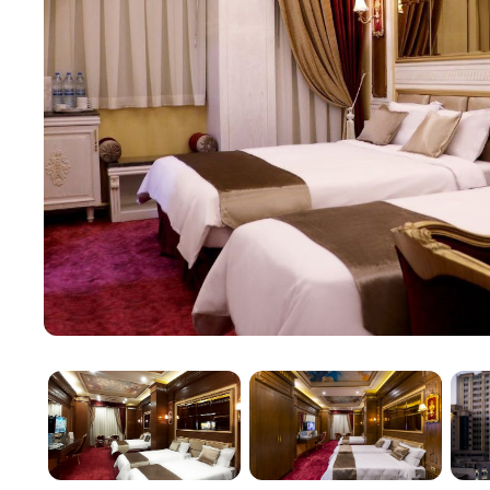
как кондиционер, телевизор с плоским экраном и 
времяпрепровождением в наших просторных номера
Ужин и удобства
Вкусные блюда иранской и международной кухни м
расслабиться за чашечкой кофе в уютном кафе. За
сауне. В нашем отеле также есть круглосуточная с
номеров, чтобы удовлетворить все ваши потребнос
Выдающиеся услуги
Исключительные услуги
Оцените наши превосходные удобства и услуги, пр
приятным. Начиная с ежедневной уборки и заканчи
ваш комфорт и удобство на каждом шагу.