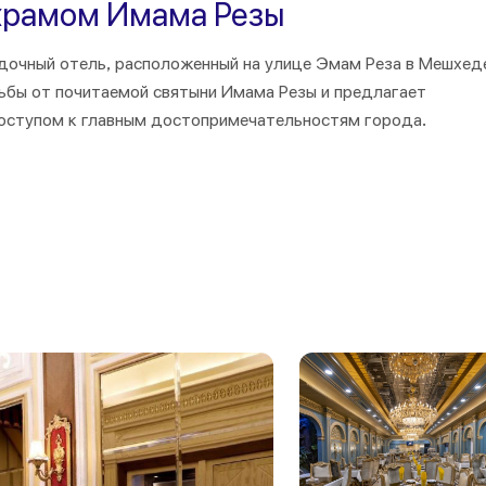
храмом Имама Резы
здочный отель, расположенный на улице Эмам Реза в Мешхед
дьбы от почитаемой святыни Имама Резы и предлагает
оступом к главным достопримечательностям города.
se Darvishi Hotel
находится недалеко от многих значимых
 базар, мечеть Гоаршад и гробницу Надер-шаха. Исследуйте
положенного в центре города.
шо оборудованных номеров, включая одноместные,
ы. Каждый номер оснащен такими современными удобствами,