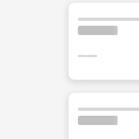
Пассажирский терминал Исфахана
: 15 мину
Варианты питания в Parsian 
Ресторан Parse Simin
Расположение
: Первый этаж
Вместимость
: 140 гостей
Часы работы
: Завтрак с 06:00 до 10:00, Обе
Сезонный ресторан "Абшар"
Расположение
: Территория отеля
Вместимость
: 80 гостей
Часы работы
: С 20:00 до 23:30
Традиционный ресторан "Сарв"
Расположение
: Территория отеля
Вместимость
: 100 гостей
Часы работы
: С 20:00 до 23:30