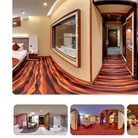
Серенский сад и разнообр
Сад отеля, изобилующий цветами, представляет со
приключение: пять разных ресторанов, каждый из 
иранской и международной кухни в ресторанах Pars
итальянской и вегетарианской кухни в ресторане G
найдется что-то на любой вкус.
Всеобъемлющие удобства
Гости могут насладиться множеством удобств, вкл
сауну и джакузи, а также бизнес-центр и изысканн
также есть киоск со сладостями и десертами и маг
Благодаря центральному расположению отеля, зна
достопримечательностями Исфахана не составит т
достопримечательности, как площадь Накш Джахан
Чахарбаг Аббаси, а также коммерческий комплекс 