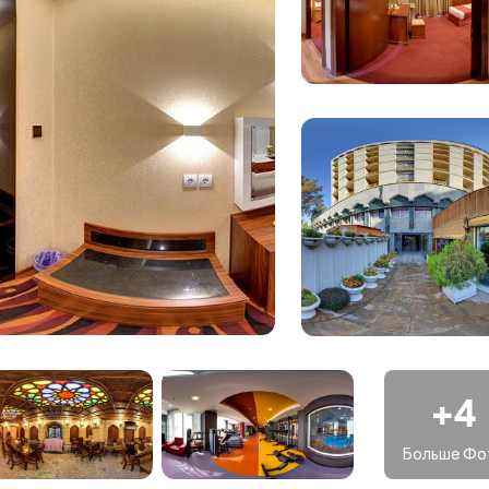
азные блюда
бой спокойный оазис для гостей. Ужин здесь - это целое
которых предлагает уникальные кулинарные блюда. От блюд
e Simin и Zarin до традиционных исфаханских блюд в Saro,
reen и барбекю в сезонном ресторане Cascade - здесь
ючая тренажерный зал, открытый бассейн, турецкую баню,
ые помещения для проведения встреч и конференций. В отеле
азин исфаханских сувениров и ремесленных изделий.
комство с историческими и живописными
+4
руда. В шаговой доступности находятся такие
, армянский квартал Джольфа, церковь Ванк и улица
Больше Фо
Каусар для любителей шопинга.