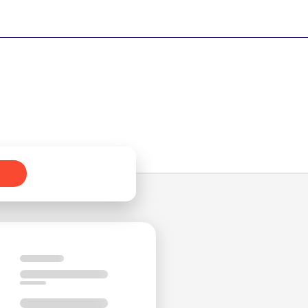
и
м
де
я
и