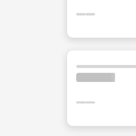
Расстояние от Kowsar Hotel
Исфахане
Площадь Накш-е Джахан
: 12 минут на машине
Исфаханский городской базар
: 11 минут на 
Дворец Али Капу
: 11 минут на машине (3,1 км)
Дворец Чехель Сотун
: 10 минут на машине (3,
Мост Си-о-Се-Пол
: 6 минут пешком - 7 минут
Имамская мечеть Исфахана
: 9 минут на машин
Дворец Хашт Бехешт
: 8 минут на машине (3 км
Аташгах (Храм огня)
: 15 минут на машине (7,8 к
Исфаханская международная выставка
: 14
Исфаханский сад птиц
: 14 минут на машине (6
Аэропорт города Исфахан
: 39 минут на маши
Торговый центр Сити Центр
: 17 минут на ма