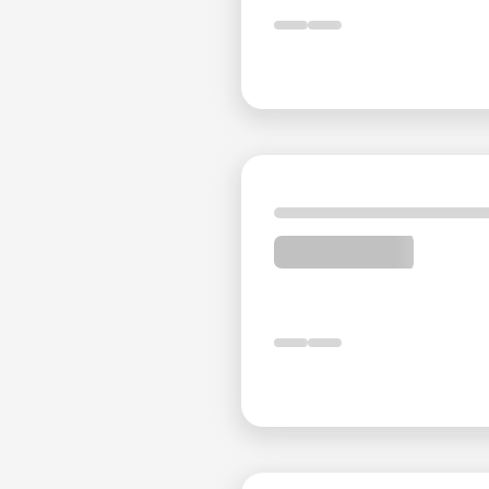
Кофейни в отеле Parsian Kowsar Hotel Isfahan
Firuze Lobby Lounge
Расположение
: Уровень лобби
Вместимость
: 80 гостей
Часы работы
: С 10:00 до 23:00