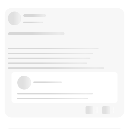
--
--