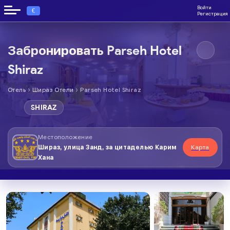
Войти
€
Регистрация
Забронировать Parseh Hotel
Shiraz
›
›
Отель
Шираз Отели
Parseh Hotel Shiraz
SHIRAZ
Местоположение
Шираз, улица Занд, за цитаделью Карим
Карта
Хана