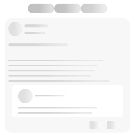
--
--