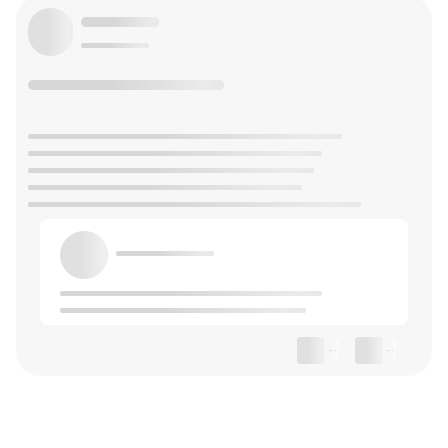
--
--