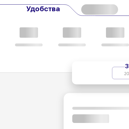
Удобства
З
20