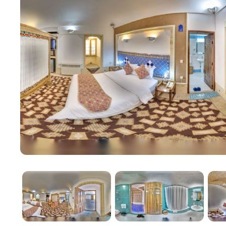
разнообразные блюда персидской и международной
ингредиентов. Гости могут наслаждаться кулинарн
Помимо размещения и питания, отель Moshir Hotel
гостей. Среди них бассейн, фитнес-центр, спа-сало
идеальным выбором как для туристов, так и для д
Помимо своих физических характеристик, Moshir Ho
так и гостей города. Историческое значение и кул
достопримечательностью Йезда, придавая городу 
архитектура, сложные детали и чарующая атмосфе
стремящихся получить подлинные и незабываемые 