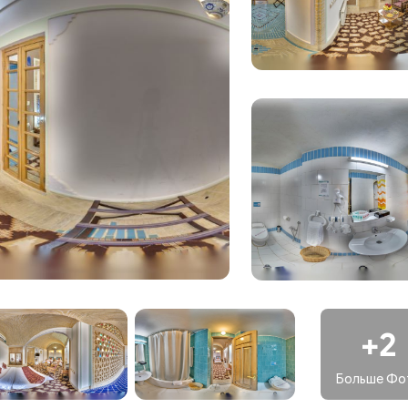
 кухонь, приготовленные из свежих и высококачественных
ыми изысками, любуясь элегантной обстановкой отеля.
 предлагает различные удобства, чтобы улучшить впечатлени
н, залы для проведения встреч и банкетов, что делает его
еловых людей.
tel занимает особое место в сердцах как местных жителей,
ьтурное наследие отеля делают его культовой
очарование и привлекательность. Величественная
ра отеля делают его популярным местом для туристов,
впечатления.
+2
Больше Фо