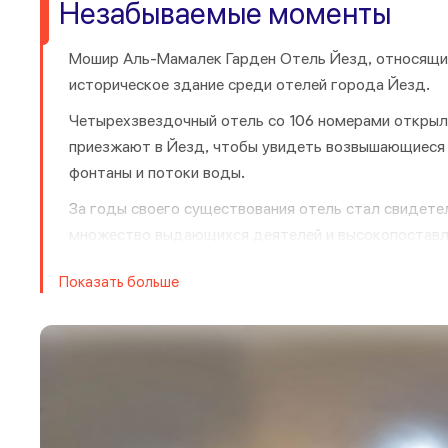
Незабываемые моменты
Мошир Аль-Мамалек Гарден Отель Йезд, относящий
историческое здание среди отелей города Йезд.
Четырехзвездочный отель со 106 номерами открылс
приезжают в Йезд, чтобы увидеть возвышающиеся 
фонтаны и потоки воды.
За годы своего существования отель стал свидетел
множество выдающихся деятелей и высокопоставлен
элегантная обстановка создают атмосферу величия
Показать больше
культурное значение.
Отель Moshir предлагает ряд удобств и услуг, чт
оформлены в сочетании традиционного персидског
комфортное пребывание. Персонал отеля известен
будут чувствовать себя желанными гостями, о кот
Отель Moshir также известен своими изысканными 