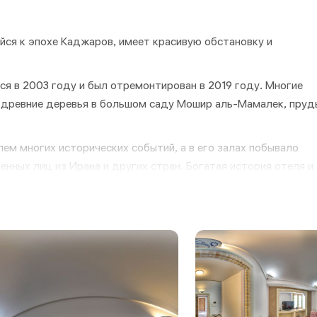
ся к эпохе Каджаров, имеет красивую обстановку и
я в 2003 году и был отремонтирован в 2019 году. Многие
древние деревья в большом саду Мошир аль-Мамалек, пруд
ем многих исторических событий, а в его залах побывало
ных лиц из Ирана и других стран. Богатая история отеля и
 и ностальгии, привлекая посетителей, которые ценят его
обы удовлетворить потребности своих гостей. Номера
о декора и современного комфорта, обеспечивая роскошное 
 своим теплым гостеприимством, гарантирующим, что гости
орых хорошо позаботятся во время их пребывания.
ресторанами. В ресторанах на территории отеля подают