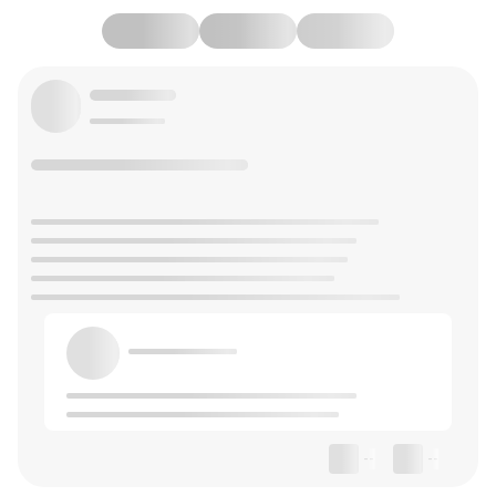
--
--