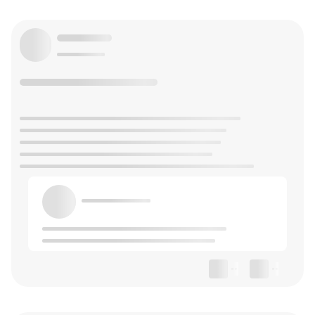
--
--