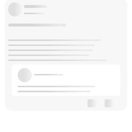
--
--