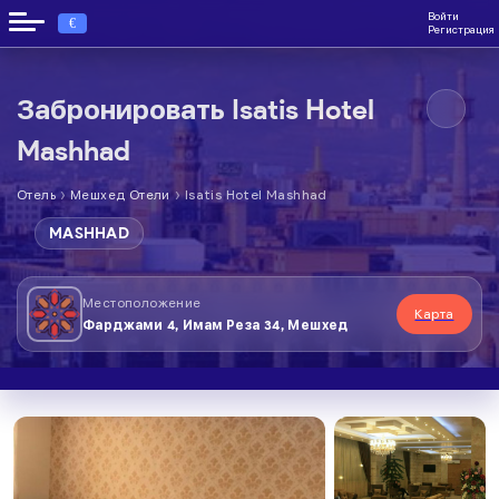
Войти
€
Регистрация
Забронировать Isatis Hotel
Mashhad
›
›
Отель
Мешхед Отели
Isatis Hotel Mashhad
MASHHAD
Местоположение
Карта
Фарджами 4, Имам Реза 34, Мешхед