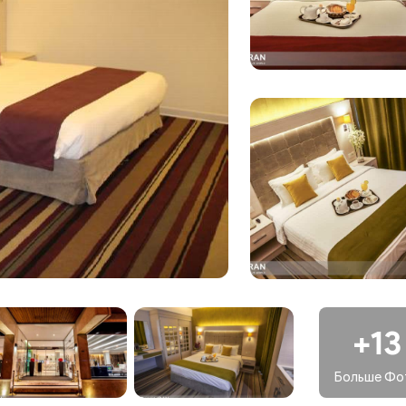
 обещает отдых, отличающийся комфортом и изысканностью
изысканные пространства
сколько ресторанов и кафе, в каждом из которых подается
ной кухонь. В этой гостеприимной обстановке гости могут
ами, которые удовлетворят любой вкус.
 деловых встреч и мероприятий
редлагает полностью оборудованные конференц-залы и
ещения, оснащенные передовыми аудиовизуальными
персоналом, прекрасно подходят для проведения различны
+13
с-услуги
Больше Фо
итнес-центр для тех, кто следит за своим здоровьем, а