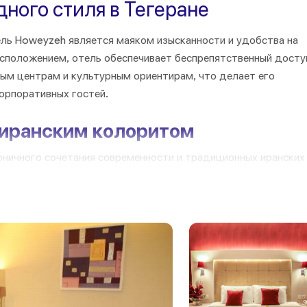
дного стиля в Тегеране
ль Howeyzeh является маяком изысканности и удобства на
асположением, отель обеспечивает беспрепятственный досту
ым центрам и культурным ориентирам, что делает его
орпоративных гостей.
 иранским колоритом
оничного сочетания современности и традиционных иранских
епенное значение придается элегантности и комфорту, что
ргичного ритма города.
оживания для каждого
х и делюкс до просторных люксов, отель Howeyzeh стремит
воих гостей. Каждый номер, обставленный с вниманием к