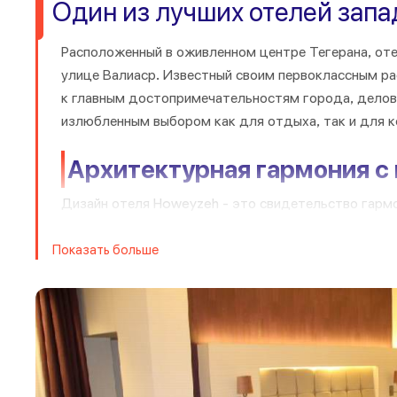
Один из лучших отелей запа
Расположенный в оживленном центре Тегерана, оте
улице Валиаср. Известный своим первоклассным р
к главным достопримечательностям города, делов
излюбленным выбором как для отдыха, так и для к
Архитектурная гармония с
Дизайн отеля Howeyzeh - это свидетельство гарм
элементов. В оформлении помещений отеля первост
позволяет создать убежище для отдыха среди эне
Показать больше
Разнообразные условия пр
путешественника
Предлагая широкий выбор номеров, от стандартны
удовлетворить самые разнообразные потребности с