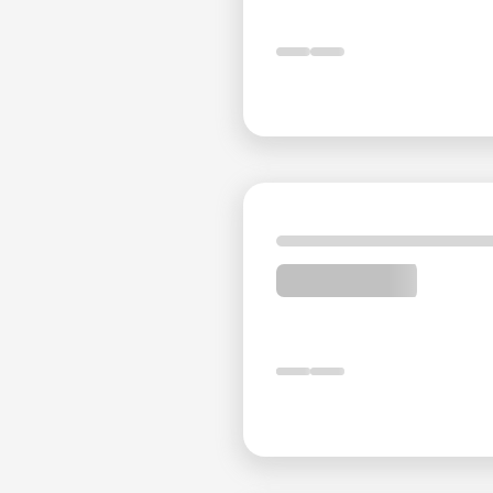
США - логово шпионажа:
всего в 10 минутах е
напряженность.
Форум иранских художников:
всего в 7 мину
Тегеранский городской театр:
15 минут до с
Вахдат Холл:
11 минут пути до одного из главн
Почувствуйте исключитель
Howeyzeh
Отель Howeyzeh, с его глубокой историей как част
остается центральной фигурой на тегеранской сце
проживания, исключительные услуги и стратегичес
насыщенное пребывание в Тегеране.