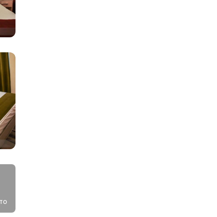
.
х
то