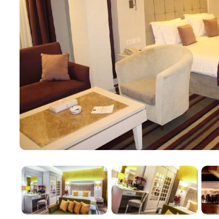
деталям и оснащенный современными удобствами,
Кулинарное мастерство и 
Кулинарные предложения отеля включают в себя не
богатое разнообразие блюд иранской и международ
побаловать себя тщательно приготовленными блюд
Бесперебойное проведение
Для деловых путешественников отель Howeyzeh п
помещения для проведения конференций. Эти пом
технологиями и обслуживаемые профессиональным 
корпоративных мероприятий.
Оздоровительные и фитне
Для улучшения самочувствия гостей в отеле есть ф