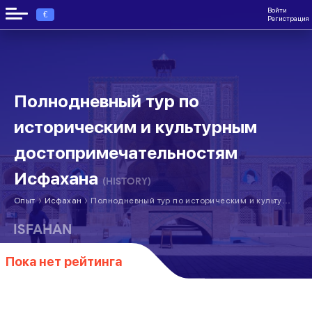
Войти
€
Регистрация
Полнодневный тур по
историческим и культурным
достопримечательностям
Исфахана
(HISTORY)
›
›
Опыт
Исфахан
Полнодневный тур по историческим и культурным достопримечательностям Исфахана
ISFAHAN
Пока нет рейтинга