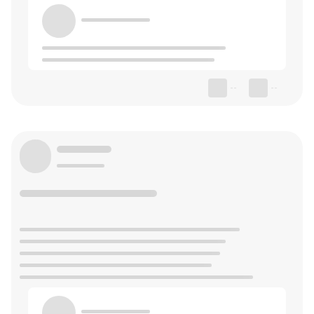
--
--