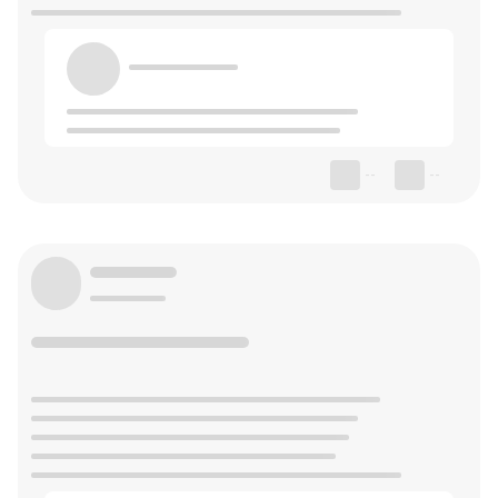
--
--