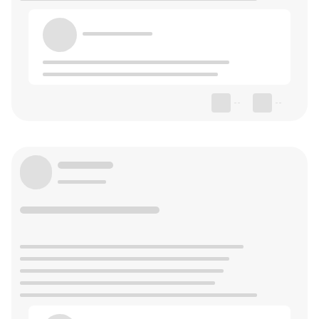
--
--