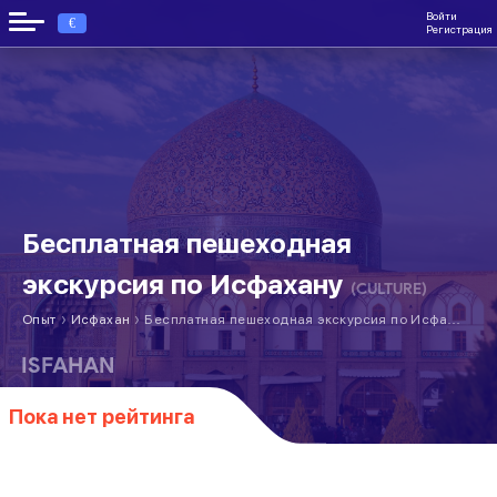
Войти
€
Регистрация
Бесплатная пешеходная
экскурсия по Исфахану
(CULTURE)
›
›
Опыт
Исфахан
Бесплатная пешеходная экскурсия по Исфахану
ISFAHAN
Пока нет рейтинга