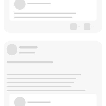
--
--