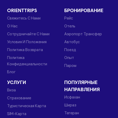
новые отели, скоростные поезда и улучшенные
услуги — Узбекистан по-прежнему ощущается как
ORIENTTRIPS
БРОНИРОВАНИЕ
место, где время не стоит на месте. Это
Свяжитесь С Нами
Рейс
идеальное направление для путешественников,
О Нас
Отель
которые ищут культуру, историю и теплые
Сотрудничайте С Нами
Аэропорт Трансфер
человеческие отношения в условиях все более
Условия И Положения
глобализированного мира.
Автобус
Политика Возврата
Поезд
Политика
Опыт
Вы можете посетить Узбекистан, где есть все, что
Конфиденциальности
Паром
нужно, чтобы насладиться отдыхом.
Блог
УСЛУГИ
ПОПУЛЯРНЫЕ
НАПРАВЛЕНИЯ
Виза
Исфахан
Страхование
Шираз
Туристическая Карта
Тегеран
SIM-Карта