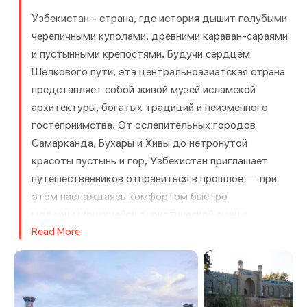
Узбекистан - страна, где история дышит голубыми
черепичными куполами, древними караван-сараями
и пустынными крепостями. Будучи сердцем
Шелкового пути, эта центральноазиатская страна
представляет собой живой музей исламской
архитектуры, богатых традиций и неизменного
гостеприимства. От ослепительных городов
Самарканда, Бухары и Хивы до нетронутой
красоты пустынь и гор, Узбекистан приглашает
путешественников отправиться в прошлое — при
этом наслаждаясь комфортом быстро
модернизирующейся туристической сцены.
Read More
Вы можете отправиться в путешествие по
Узбекистану.
В основе притягательности Узбекистана лежат
его легендарные города Шелкового пути.