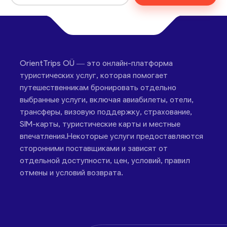
есть и менее известные жемчужины. Столица,
Ташкент
, представляет собой динамичное
сочетание советского величия, современной
архитектуры и оживленных базаров. В
Ферганской долине
, известной своими
OrientTrips OÜ — это онлайн-платформа
ремеслами и производством шелка, гости
туристических услуг, которая помогает
путешественникам бронировать отдельно
знакомятся с сельской узбекской жизнью и
выбранные услуги, включая авиабилеты, отели,
древними традициями. Любители природы могут
трансферы, визовую поддержку, страхование,
горы Нуратау
озеро
исследовать
,
SIM-карты, туристические карты и местные
Айдаркуль
и отдаленные юртовые лагеря в
впечатления.Некоторые услуги предоставляются
пустыне, где звезды озаряют ночное небо.
сторонними поставщиками и зависят от
отдельной доступности, цен, условий, правил
Культура Узбекистана ’глубоко укоренилась в
отмены и условий возврата.
гостеприимстве и традициях. Местные жители
тепло встречают гостей чаем, хлебом и
искренними улыбками. Богатый гобелен страны
включает в себя музыку, танцы и устные рассказы,