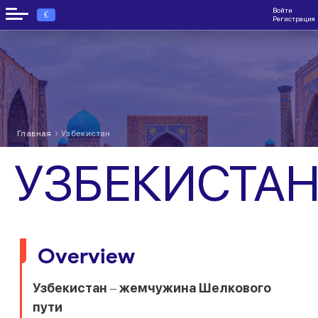
Войти
€
Регистрация
›
Главная
Узбекистан
УЗБЕКИСТА
Overview
Узбекистан – жемчужина Шелкового
пути