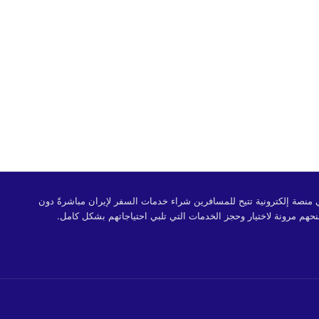
 OrientTrips هي منصة إلكترونية تتيح للمسافرين شراء خدمات السفر لإيران مباشرةً دون
حهم مرونة لاختيار وحجز الخدمات التي تلبي احتياجاتهم بشكل كامل.