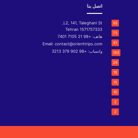
اتصل بنا
L2, 141, Taleghani St,
95
Tehran
1571757333
75
هاتف:
+98 21 7105 7401
61
Email:
contact@orienttrips.com
واتساب:
+98 902 379 3213
193
29
16
15
10
2
2