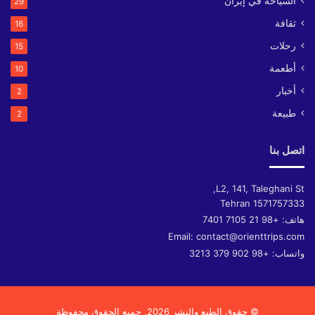
السياحة في إيران
29
ثقافة
16
رحلات
15
أطعمة
10
أخبار
2
طبيعة
2
اتصل بنا
L2, 141, Taleghani St,
Tehran
1571757333
هاتف:
+98 21 7105 7401
Email:
contact@orienttrips.com
واتساب:
+98 902 379 3213
© حقوق الطبع والنشر 2026, جميع الحقوق محفوظة