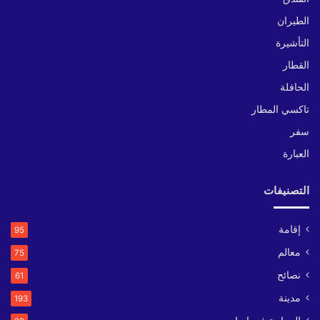
الطيران
التأشيرة
القطار
الحافلة
تاكسي المطار
سفر
العبارة
التصنيفات
إقامة
95
معالم
75
نصائح
61
مدينة
193