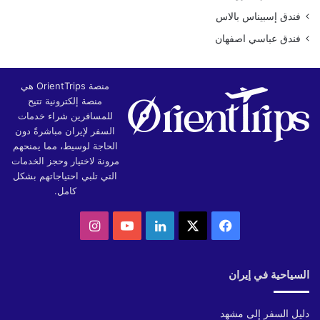
فندق إسبيناس بالاس
فندق عباسي اصفهان
منصة OrientTrips هي
منصة إلكترونية تتيح
للمسافرين شراء خدمات
السفر لإيران مباشرةً دون
الحاجة لوسيط، مما يمنحهم
مرونة لاختيار وحجز الخدمات
التي تلبي احتياجاتهم بشكل
كامل.
‫X
فيسبوك
لينكدإن
‫YouTube
انستقرام
السياحية في إيران
دليل السفر إلى مشهد