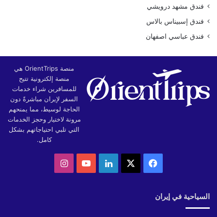
فندق مشهد درويشي
فندق إسبيناس بالاس
فندق عباسي اصفهان
منصة OrientTrips هي
منصة إلكترونية تتيح
للمسافرين شراء خدمات
السفر لإيران مباشرةً دون
الحاجة لوسيط، مما يمنحهم
مرونة لاختيار وحجز الخدمات
التي تلبي احتياجاتهم بشكل
كامل.
‫X
فيسبوك
لينكدإن
‫YouTube
انستقرام
السياحية في إيران