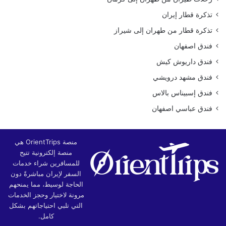
تذكرة قطار إيران
تذكرة قطار من طهران إلى شيراز
فندق اصفهان
فندق داريوش كيش
فندق مشهد درويشي
فندق إسبيناس بالاس
فندق عباسي اصفهان
منصة OrientTrips هي
منصة إلكترونية تتيح
للمسافرين شراء خدمات
السفر لإيران مباشرةً دون
الحاجة لوسيط، مما يمنحهم
مرونة لاختيار وحجز الخدمات
التي تلبي احتياجاتهم بشكل
كامل.