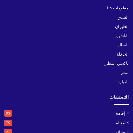
معلومات عنا
الفندق
الطيران
التأشيرة
القطار
الحافلة
تاكسي المطار
سفر
العبارة
التصنيفات
إقامة
95
معالم
75
نصائح
61