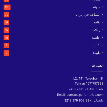
مدينة
193
السياحة في إيران
29
ثقافة
16
رحلات
15
أطعمة
10
أخبار
2
طبيعة
2
اتصل بنا
L2, 141, Taleghani St,
Tehran
1571757333
هاتف:
+98 21 7105 7401
Email:
contact@orienttrips.com
واتساب:
+98 902 379 3213