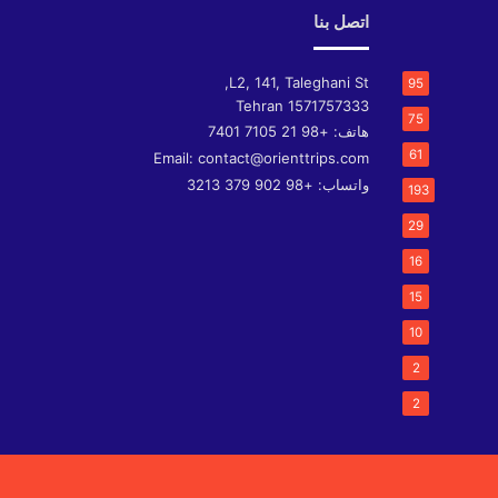
اتصل بنا
L2, 141, Taleghani St,
95
Tehran
1571757333
75
هاتف:
+98 21 7105 7401
61
Email:
contact@orienttrips.com
واتساب:
+98 902 379 3213
193
29
16
15
10
2
2