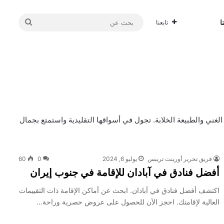
بحث
ا
تابعنا
عن
لغني والطبيعة الخلابة. تجول في أسواقها التقليدية واستمتع بجمال
فريق تحرير أورينت تريبس
يوليو 6, 2024
0
60
أفضل فنادق في آبادان للإقامة في جنوب إيران
اكتشف أفضل فنادق في آبادان. ابحث عن أماكن الإقامة ذات التقييمات
العالية لإقامتك. احجز الآن للحصول على عروض حصرية وراحة…