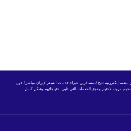
 OrientTrips هي منصة إلكترونية تتيح للمسافرين شراء خدمات السفر لإيران مباشرةً دون
حهم مرونة لاختيار وحجز الخدمات التي تلبي احتياجاتهم بشكل كامل.