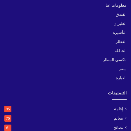
معلومات عنا
الفندق
الطيران
التأشيرة
القطار
الحافلة
تاكسي المطار
سفر
العبارة
التصنيفات
إقامة
95
معالم
75
نصائح
61