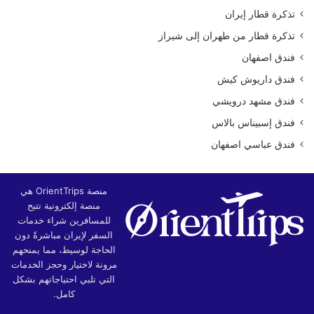
تذكرة قطار إيران
تذكرة قطار من طهران إلى شيراز
فندق اصفهان
فندق داريوش كيش
فندق مشهد درويشي
فندق إسبيناس بالاس
فندق عباسي اصفهان
منصة OrientTrips هي
منصة إلكترونية تتيح
للمسافرين شراء خدمات
السفر لإيران مباشرةً دون
الحاجة لوسيط، مما يمنحهم
مرونة لاختيار وحجز الخدمات
التي تلبي احتياجاتهم بشكل
كامل.