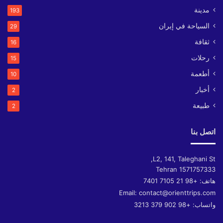
مدينة
193
السياحة في إيران
29
ثقافة
16
رحلات
15
أطعمة
10
أخبار
2
طبيعة
2
اتصل بنا
L2, 141, Taleghani St,
Tehran
1571757333
هاتف:
+98 21 7105 7401
Email:
contact@orienttrips.com
واتساب:
+98 902 379 3213