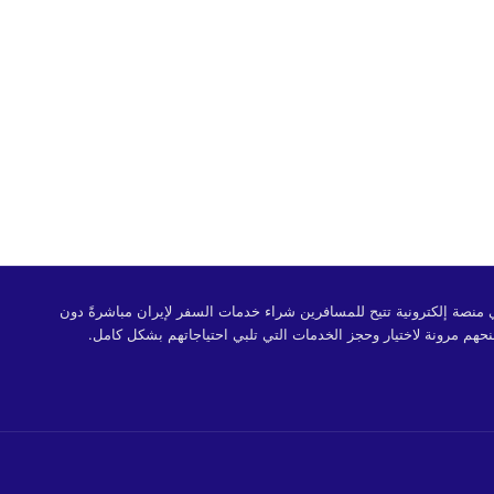
 OrientTrips هي منصة إلكترونية تتيح للمسافرين شراء خدمات السفر لإيران مباشرةً دون
حهم مرونة لاختيار وحجز الخدمات التي تلبي احتياجاتهم بشكل كامل.