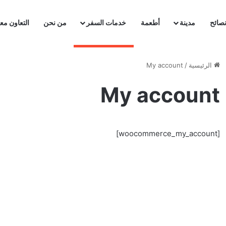
صائح
مدينة
أطعمة
خدمات السفر
من نحن
التعاون معن
الرئيسية
/
My account
My account
[woocommerce_my_account]