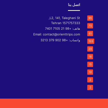
اتصل بنا
L2, 141, Taleghani St,
95
Tehran
1571757333
75
هاتف:
+98 21 7105 7401
61
Email:
contact@orienttrips.com
واتساب:
+98 902 379 3213
193
29
16
15
10
2
2