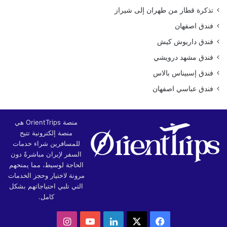
تذكرة قطار من طهران إلى شيراز
فندق اصفهان
فندق داريوش كيش
فندق مشهد درويشي
فندق إسبيناس بالاس
فندق عباسي اصفهان
منصة OrientTrips هي
منصة إلكترونية تتيح
للمسافرين شراء خدمات
السفر لإيران مباشرةً دون
الحاجة لوسيط، مما يمنحهم
مرونة لاختيار وحجز الخدمات
التي تلبي احتياجاتهم بشكل
كامل.
‫X
فيسبوك
لينكدإن
‫YouTube
انستقرام