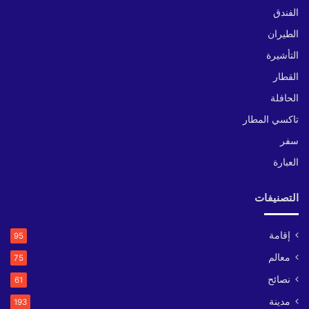
الفندق
الطيران
التأشيرة
القطار
الحافلة
تاكسي المطار
سفر
العبارة
التصنيفات
إقامة
95
معالم
75
نصائح
61
مدينة
193