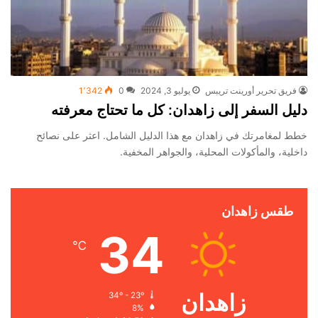
فريق تحرير أورينت تريبس
يوليو 3, 2024
0
1٬342
دليل السفر إلى زاهدان: كل ما تحتاج معرفته
خطط لمغامرتك في زاهدان مع هذا الدليل الشامل. اعثر على نصائح
داخلية، والمأكولات المحلية، والجواهر المخفية.
طقس زاهدان
34
℃
زاهدان
34º - 23º
8%