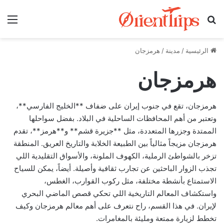
بحث عن
الق
الرئيسية
/
مدينة
/
هرمزجان
هرمزجان
هرمزجان، تقع في جنوب إيران على ضفاف **الخليج الفارسي**،
وتعتبر من أهم المحافظات الساحلية في البلاد. بفضل سواحلها
الممتدة وجزرها المتعددة، مثل **جزيرة قشم** و**هرمز**، تقدم
هرمزجان مزيجاً مثالياً بين الطبيعة الخلابة والتاريخ العريق. المنطقة
تزخر بالشواطئ الرملية، الكهوف الملونة، والأسواق التقليدية اللي
تجذب الزوار الباحثين عن تجارب ثقافية وأصيلة. أيضاً، يمكن للسياح
الاستمتاع بأنشطة مختلفة، مثل ركوب القوارب، الغطس،
واستكشاف المعالم التاريخية اللي تحكي قصص الماضي البحري
لإيران. في هذا القسم، راح نتعرف على أهم معالم هرمزجان وكيف
تخطط لزيارة ممتعة ومليئة بالمغامرات.