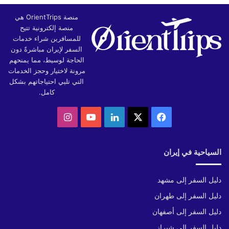
منصة OrientTrips هي
منصة إلكترونية تتيح
للمسافرين شراء خدمات
السفر لإيران مباشرةً دون
الحاجة لوسيط، مما يمنحهم
مرونة لاختيار وحجز الخدمات
التي تلبي احتياجاتهم بشكل
كامل.
‫X
فيسبوك
لينكدإن
‫YouTube
انستقرام
السياحية في إيران
دليل السفر إلى مشهد
دليل السفر إلى طهران
دليل السفر إلى أصفهان
دليل السفر إلى شيراز