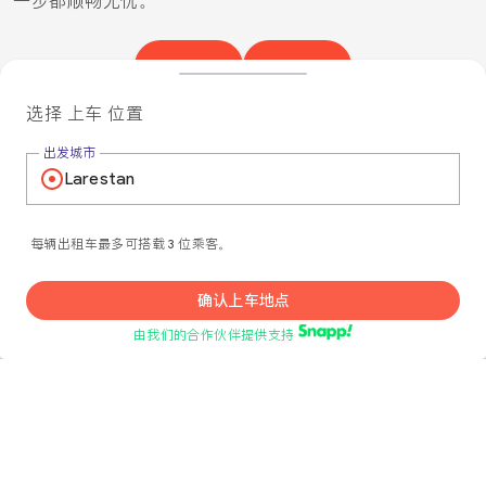
一步都顺畅无忧。
SIM卡
酒店
选择 上车 位置
保险
航班
出发城市
使用本地 SIM 卡，您抵达后即可享受即时移动数据和
本地通话。
每辆出租车最多可搭载 3 位乘客。
选择我们，酒店预订简单无忧。超值价格、即时确
认、优质支持，让您的体验顺畅无比。我们帮您处理
确认上车地点
所有细节，您只需安心入住。
由我们的合作伙伴提供支持
机票预订变得轻而易举！我们提供优惠价格、全天候
客服，以及多家顶级航空公司选择。让我们处理细
节，您尽情享受旅程。
保险为您在国外提供全面保障：健康、延误和紧急情
况。