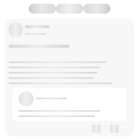
--
--