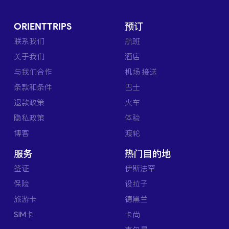
ORIENTTRIPS
预订
联系我们
航班
关于我们
酒店
与我们合作
机场 接送
条款和条件
巴士
退款政策
火车
隐私政策
体验
博客
渡轮
服务
热门目的地
签证
伊斯法罕
保险
设拉子
旅游卡
德黑兰
SIM卡
卡尚