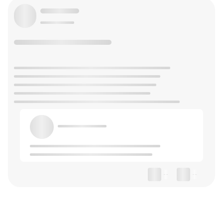
--
--