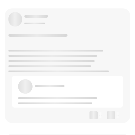
--
--