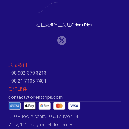
在社交媒体上关注OrientTrips
联系我们
+98 902 379 3213
+98 21 7105 7401
发送邮件
contact@orienttrips.com
1. 10 Rue d’Albanie, 1060 Brussels, BE
2. L2, 141 Taleghani St, Tehran, IR