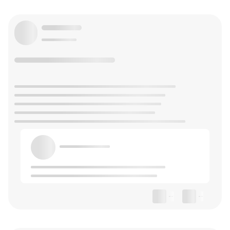
--
--