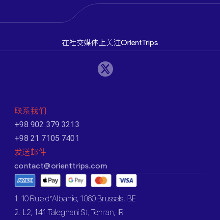
在社交媒体上关注OrientTrips
联系我们
+98 902 379 3213
+98 21 7105 7401
发送邮件
contact@orienttrips.com
1. 10 Rue d’Albanie, 1060 Brussels, BE
2. L2, 141 Taleghani St, Tehran, IR