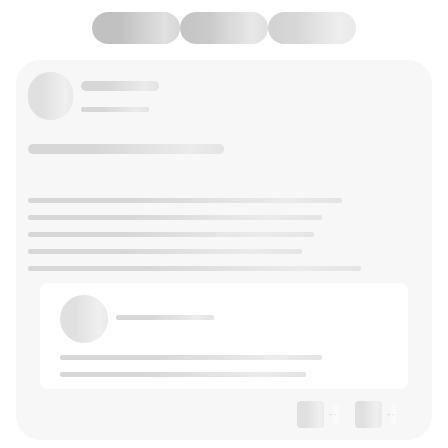
--
--