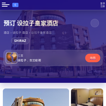
登录
€
注册
预订 设拉子皇家酒店
›
›
酒店
设拉子 酒店
设拉子皇家酒店
SHIRAZ
位置
地图
设拉子，古兰经街