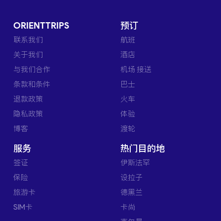
ORIENTTRIPS
预订
联系我们
航班
关于我们
酒店
与我们合作
机场 接送
条款和条件
巴士
退款政策
火车
隐私政策
体验
博客
渡轮
服务
热门目的地
签证
伊斯法罕
保险
设拉子
旅游卡
德黑兰
SIM卡
卡尚