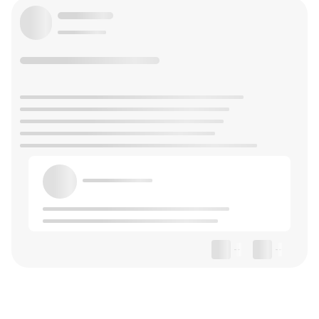
--
--