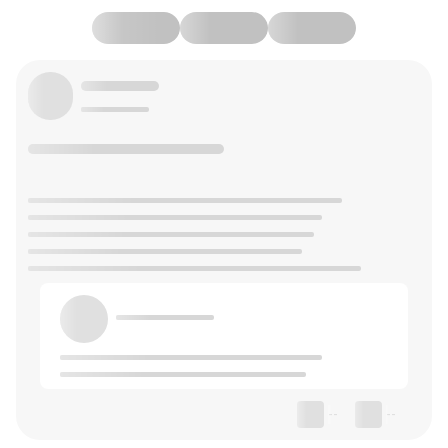
--
--