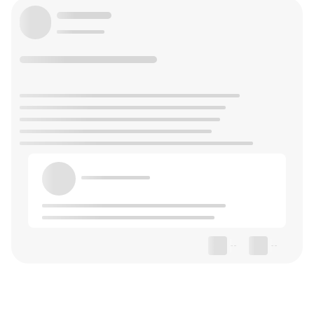
--
--