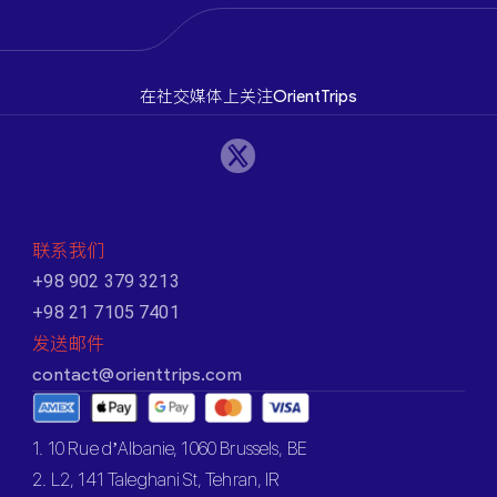
在社交媒体上关注OrientTrips
联系我们
+98 902 379 3213
+98 21 7105 7401
发送邮件
contact@orienttrips.com
1. 10 Rue d’Albanie, 1060 Brussels, BE
2. L2, 141 Taleghani St, Tehran, IR