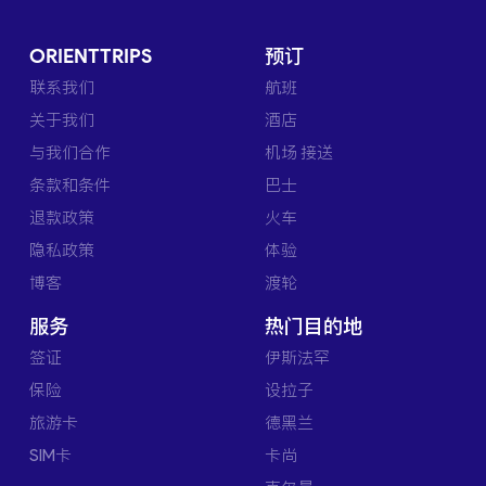
ORIENTTRIPS
预订
联系我们
航班
关于我们
酒店
与我们合作
机场 接送
条款和条件
巴士
退款政策
火车
隐私政策
体验
博客
渡轮
服务
热门目的地
签证
伊斯法罕
保险
设拉子
旅游卡
德黑兰
SIM卡
卡尚