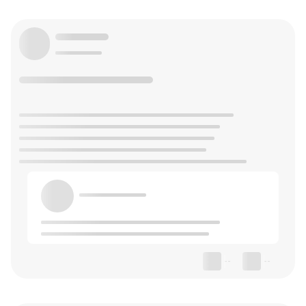
--
--