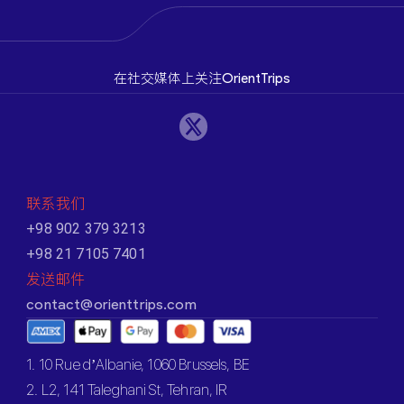
在社交媒体上关注OrientTrips
联系我们
+98 902 379 3213
+98 21 7105 7401
发送邮件
contact@orienttrips.com
1. 10 Rue d’Albanie, 1060 Brussels, BE
2. L2, 141 Taleghani St, Tehran, IR