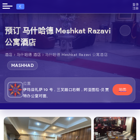
登录
€
注册
预订 马什哈德 Meshkat Razavi
公寓酒店
›
›
酒店
马什哈德 酒店
马什哈德 Meshkat Razavi 公寓酒店
MASHHAD
位置
伊玛目礼萨 10 号，三叉路口右侧，阿亚图拉-贝贾
地图
特办公室对面。