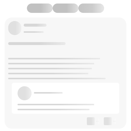
--
--