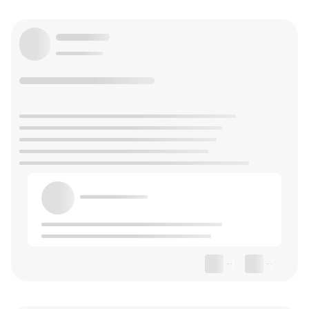
--
--