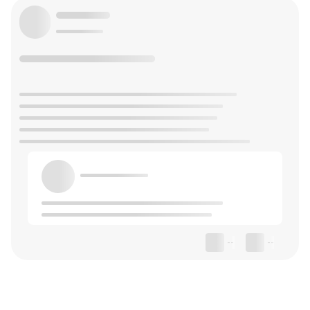
--
--