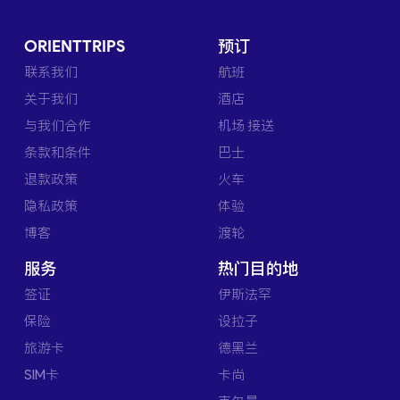
ORIENTTRIPS
预订
联系我们
航班
关于我们
酒店
与我们合作
机场 接送
条款和条件
巴士
退款政策
火车
隐私政策
体验
博客
渡轮
服务
热门目的地
签证
伊斯法罕
保险
设拉子
旅游卡
德黑兰
SIM卡
卡尚