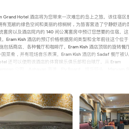
 Grand Hotel 酒店将为您带来一次难忘的岛上之旅。该住宿区
酒店。酒店拥有宽敞的绿色空间和美丽的棕榈树，为旅客营造了宁静舒适的
总统套房以及酒店院内的 140 间公寓套房中预订您想要的住宿。这
Eram Kish 酒店的预订价格根据房间类型和全年前往这个位于
设施包括商店、各种餐厅和咖啡厅。Eram Kish 酒店顶层的旋转餐
，并有现场音乐表演。Eram Kish 酒店的 Sadaf 餐厅被认
Hotel 还可以使用该酒店的体育娱乐俱乐部和台球厅。从 Eram
an 公园、Aghayan 海滩、Fly Board、娱乐码头、Maryam 
一提的是 Damon Darya Market 1 和 2。Eram Kish 酒
 的住宿。卡巴纳是指位于底层的房间，窗户向外敞开。预订 Caban
 Hotel 的服务。
赏到基什岛迷人的景色。酒店设计典雅，设施一流，可为追求放松和休闲的