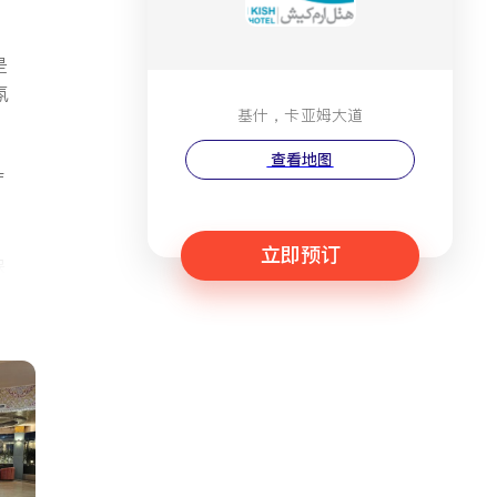
是
氛
基什，卡亚姆大道
查看地图
厅
立即预订
保
店
a
宾