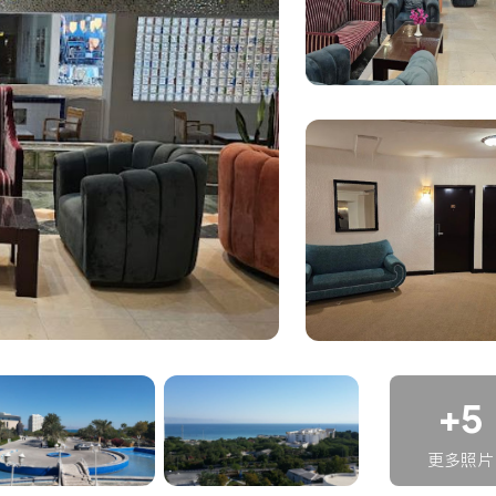
服务，包括：
享受到舒适惬意的入住体验。
岛上令人满意的海滩、购物中心和娱乐场所。客人可以逛逛当地
得难忘的体验。
+5
更多照片