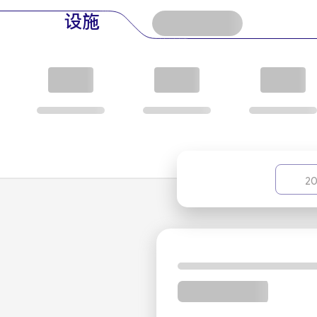
海洋水上公园
：附近
设施
玛丽亚姆购物中心
：短途车程
摘要
Eram Hotel Kish
酒店位于基什岛（Kish Islan
会对酒店宁静的氛围、便利的设施和中心的地理位置
20