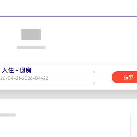
d），提供豪华住宿、美景和现代设施。无论是休闲还是商务旅行，宾客
赞不绝口，确保宾客在基什岛度过一个难忘而愉快的假期。
入住 - 退房
搜索
26-04-21
-
2026-04-22