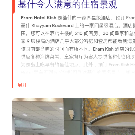
基什令人满意的住宿景观
Eram Hotel Kish
是基什的一家四星级酒店。预订 Eram
基什 Khayyam Boulevard 上的一家四星级
围。您可以在酒店主楼的 210 间客房、30 间皇家和
家 9 层楼高的酒店几乎大部分客房和套房都能看到海景。
该国南部岛屿的时间而有所不同。Eram Kish 酒店的
供应各种海鲜菜肴。皇家餐厅为客人提供各种伊朗和外国菜肴
为是岛上吃早餐的最佳地点。此外，预订 Eram Kish 
Hotel 驾车不到 5 分钟即可到达基什的著名景点，如 Hemg
龄球馆和卡丁车场。在 Eram Kish 酒店附近的购物中心中，值得
展开
的其他服务包括提供位于酒店内的名为 "Cabanas"
Garden Hotel Eram Kish，您还可以享受 Eram Grand
基什埃拉姆酒店的独特之处
Eram Hotel Kish 酒店提供豪华住宿，可欣
客提供舒适便捷的住宿体验。