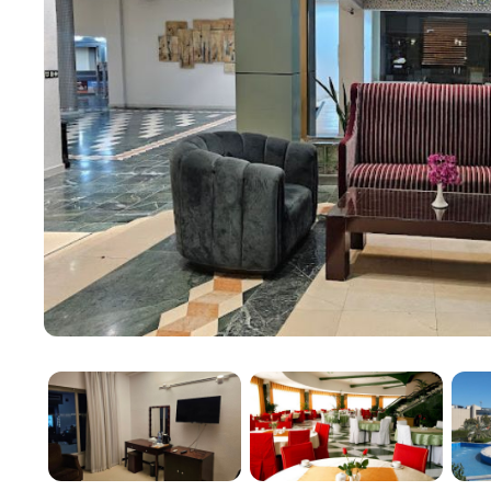
设施与服务
住在
Eram Hotel Kish
的客人可以享受一系列设施和
游泳池
：带日光浴躺椅的室外游泳池。
水疗和健康中心
：按摩服务和桑拿设施。
餐厅
：提供当地和国际美食的餐饮选择。
礼宾服务
：为旅游团和当地景点提供帮助。
酒店宁静的环境和服务周到的员工确保所有宾客都能
优越的地理位置
Eram Hotel Kish
位于基什岛，交通便利，可轻松前往
市场、参加水上运动活动和文化景点，在入住期间获
前往主要景点的距离
基什海滩
：步行即可到达